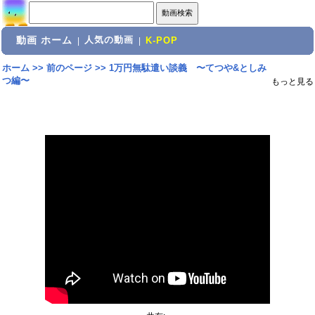
動画 ホーム
人気の動画
|
|
K-POP
ホーム
>>
前のページ
>>
1万円無駄遣い談義 〜てつや&としみ
つ編〜
もっと見る