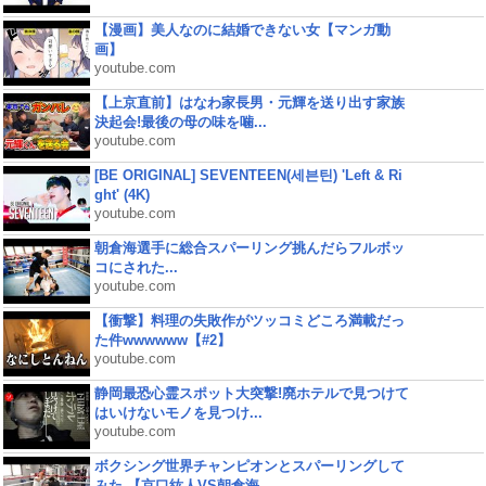
【漫画】美人なのに結婚できない女【マンガ動
画】
youtube.com
【上京直前】はなわ家長男・元輝を送り出す家族
決起会!最後の母の味を噛...
youtube.com
[BE ORIGINAL] SEVENTEEN(세븐틴) 'Left & Ri
ght' (4K)
youtube.com
朝倉海選手に総合スパーリング挑んだらフルボッ
コにされた...
youtube.com
【衝撃】料理の失敗作がツッコミどころ満載だっ
た件wwwwww【#2】
youtube.com
静岡最恐心霊スポット大突撃!廃ホテルで見つけて
はいけないモノを見つけ...
youtube.com
ボクシング世界チャンピオンとスパーリングして
みた 【京口紘人VS朝倉海...