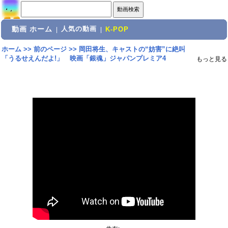
動画 ホーム
人気の動画
|
|
K-POP
ホーム
>>
前のページ
>>
岡田将生、キャストの“妨害”に絶叫
「うるせえんだよ!」 映画「銀魂」ジャパンプレミア4
もっと見る