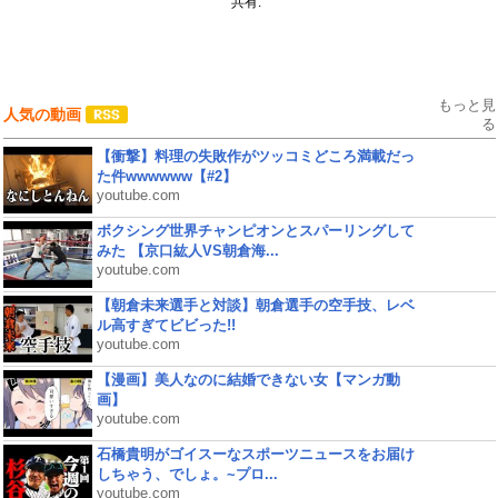
共有:
もっと見
人気の動画
る
【衝撃】料理の失敗作がツッコミどころ満載だっ
た件wwwwww【#2】
youtube.com
ボクシング世界チャンピオンとスパーリングして
みた 【京口紘人VS朝倉海...
youtube.com
【朝倉未来選手と対談】朝倉選手の空手技、レベ
ル高すぎてビビった!!
youtube.com
【漫画】美人なのに結婚できない女【マンガ動
画】
youtube.com
石橋貴明がゴイスーなスポーツニュースをお届け
しちゃう、でしょ。~プロ...
youtube.com