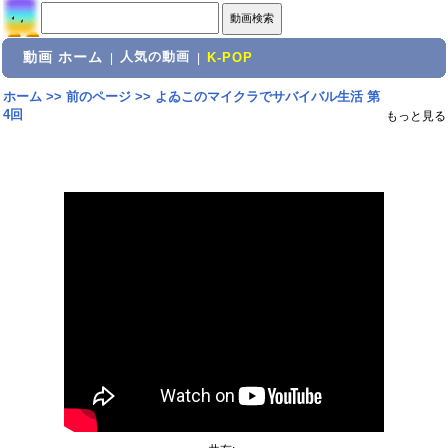
動画 ホーム
人気の動画
|
|
K-POP
ホーム
>>
前のページ
>>
よゐこのマイクラでサバイバル生活 第
4回
もっと見る