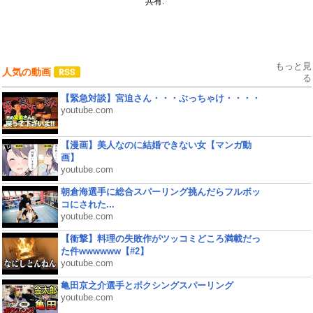
共有:
もっと見
人気の動画
る
【緊急対談】宮迫さん・・・ぶっちゃけ・・・・
youtube.com
【漫画】美人なのに結婚できない女【マンガ動
画】
youtube.com
朝倉海選手に総合スパーリング挑んだらフルボッ
コにされた...
youtube.com
【衝撃】料理の失敗作がツッコミどころ満載だっ
た件wwwwww【#2】
youtube.com
亀田京之介選手とボクシングスパーリング
youtube.com