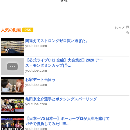
共有:
もっと見
人気の動画
る
間違えてストロングゼロ買い過ぎた。
youtube.com
【公式ライブCH1 全編】大会第2日 2020 アー
ス・モンダミンカップ(予...
youtube.com
お家デート当日ゥ
youtube.com
亀田京之介選手とボクシングスパーリング
youtube.com
【日本一VS日本一】ポーカープロが人生を賭けて
ガチで勝負してみた!!!!!!...
youtube.com