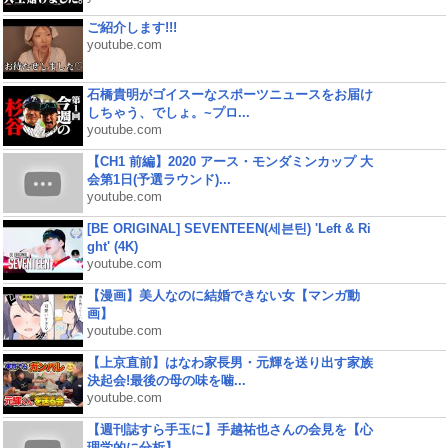
ご紹介します!!!
youtube.com
石橋貴明がゴイスーなスポーツニュースをお届け
しちゃう、でしょ。~プロ...
youtube.com
【CH1 前編】2020 アース・モンダミンカップ 大
会第1日(予選ラウンド)...
youtube.com
[BE ORIGINAL] SEVENTEEN(세븐틴) 'Left & Ri
ght' (4K)
youtube.com
【漫画】美人なのに結婚できない女【マンガ動
画】
youtube.com
【上京直前】はなわ家長男・元輝を送り出す家族
決起会!最後の母の味を噛...
youtube.com
【週刊誌すら手玉に】手越祐也さんの会見を【心
理学的に分析】