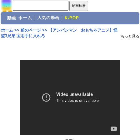
動画 ホーム
人気の動画
|
|
K-POP
ホーム
>>
前のページ
>>
【アンパンマン おもちゃアニメ】怪
盗3兄弟 宝を手に入れろ
もっと見る