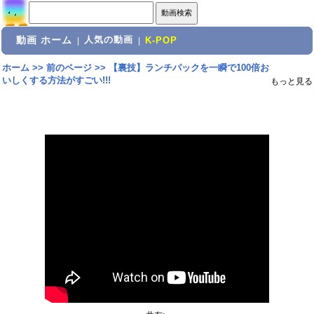
動画 ホーム
人気の動画
|
|
K-POP
ホーム
>>
前のページ
>>
【裏技】ランチパックを一瞬で100倍お
いしくする方法がすごい!!!
もっと見る