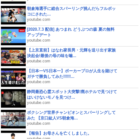
朝倉海選手に総合スパーリング挑んだらフルボッ
コにされた...
youtube.com
[2020.7.3 配信] あつまれ どうぶつの森 夏の無料
アップデート
youtube.com
【上京直前】はなわ家長男・元輝を送り出す家族
決起会!最後の母の味を噛...
youtube.com
【日本一VS日本一】ポーカープロが人生を賭けて
ガチで勝負してみた!!!!!!...
youtube.com
静岡最恐心霊スポット大突撃!廃ホテルで見つけて
はいけないモノを見つけ...
youtube.com
ボクシング世界チャンピオンとスパーリングして
みた 【京口紘人VS朝倉海...
youtube.com
【報告】お母さんを亡くしました。
youtube.com