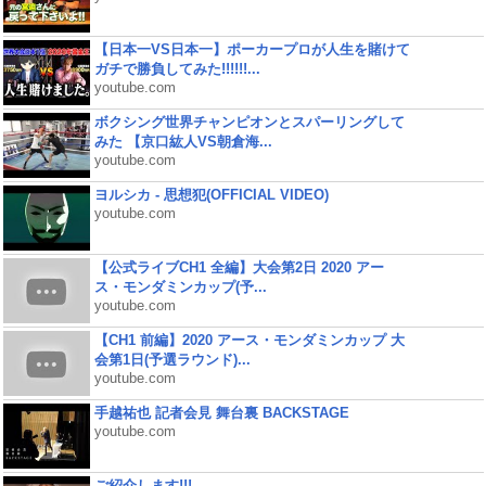
【日本一VS日本一】ポーカープロが人生を賭けて
ガチで勝負してみた!!!!!!...
youtube.com
ボクシング世界チャンピオンとスパーリングして
みた 【京口紘人VS朝倉海...
youtube.com
ヨルシカ - 思想犯(OFFICIAL VIDEO)
youtube.com
【公式ライブCH1 全編】大会第2日 2020 アー
ス・モンダミンカップ(予...
youtube.com
【CH1 前編】2020 アース・モンダミンカップ 大
会第1日(予選ラウンド)...
youtube.com
手越祐也 記者会見 舞台裏 BACKSTAGE
youtube.com
ご紹介します!!!