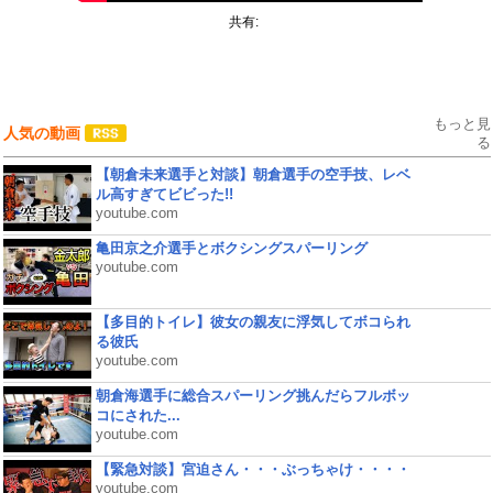
共有:
もっと見
人気の動画
る
【朝倉未来選手と対談】朝倉選手の空手技、レベ
ル高すぎてビビった!!
youtube.com
亀田京之介選手とボクシングスパーリング
youtube.com
【多目的トイレ】彼女の親友に浮気してボコられ
る彼氏
youtube.com
朝倉海選手に総合スパーリング挑んだらフルボッ
コにされた...
youtube.com
【緊急対談】宮迫さん・・・ぶっちゃけ・・・・
youtube.com