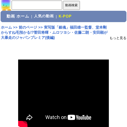
動画 ホーム
人気の動画
|
|
K-POP
ホーム
>>
前のページ
>>
実写版「銀魂」福田雄一監督、堂本剛
からすね毛預かる!?菅田将暉・ムロツヨシ・佐藤二朗・安田顕が
大暴走のジャパンプレミア(後編)
もっと見る