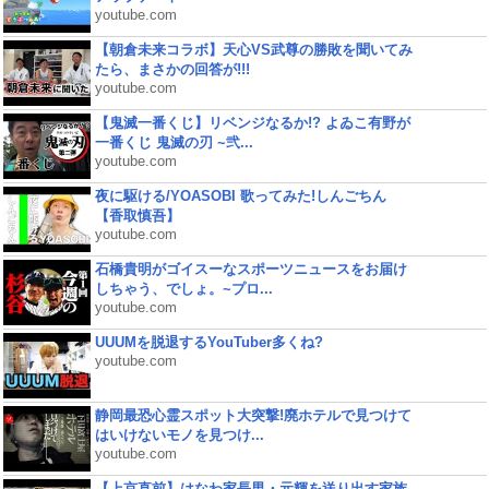
youtube.com
【朝倉未来コラボ】天心VS武尊の勝敗を聞いてみ
たら、まさかの回答が!!!
youtube.com
【鬼滅一番くじ】リベンジなるか!? よゐこ有野が
一番くじ 鬼滅の刃 ~弐...
youtube.com
夜に駆ける/YOASOBI 歌ってみた!しんごちん
【香取慎吾】
youtube.com
石橋貴明がゴイスーなスポーツニュースをお届け
しちゃう、でしょ。~プロ...
youtube.com
UUUMを脱退するYouTuber多くね?
youtube.com
静岡最恐心霊スポット大突撃!廃ホテルで見つけて
はいけないモノを見つけ...
youtube.com
【上京直前】はなわ家長男・元輝を送り出す家族