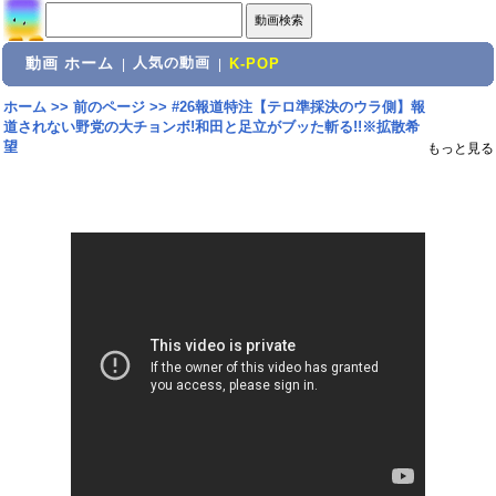
動画 ホーム
人気の動画
|
|
K-POP
ホーム
>>
前のページ
>>
#26報道特注【テロ準採決のウラ側】報
道されない野党の大チョンボ!和田と足立がブッた斬る!!※拡散希
望
もっと見る