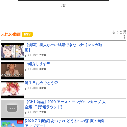
共有:
もっと見
人気の動画
る
【漫画】美人なのに結婚できない女【マンガ動
画】
youtube.com
ご紹介します!!!
youtube.com
誕生日おめでとう♡
youtube.com
【CH1 前編】2020 アース・モンダミンカップ 大
会第1日(予選ラウンド)...
youtube.com
[2020.7.3 配信] あつまれ どうぶつの森 夏の無料
アップデート