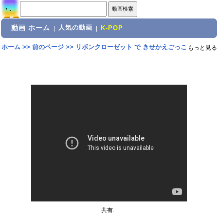
動画 ホーム
人気の動画
|
|
K-POP
ホーム
>>
前のページ
>>
リボンクローゼット で きせかえごっこ
もっと見る
共有: