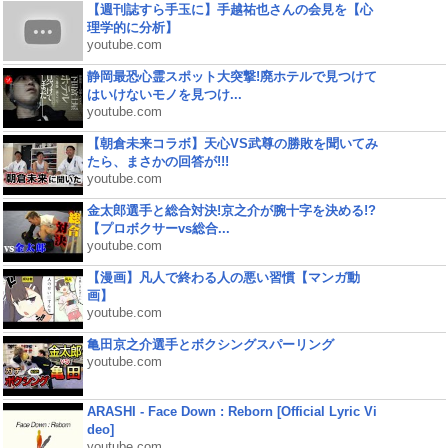
【週刊誌すら手玉に】手越祐也さんの会見を【心
理学的に分析】
youtube.com
静岡最恐心霊スポット大突撃!廃ホテルで見つけて
はいけないモノを見つけ...
youtube.com
【朝倉未来コラボ】天心VS武尊の勝敗を聞いてみ
たら、まさかの回答が!!!
youtube.com
金太郎選手と総合対決!京之介が腕十字を決める!?
【プロボクサーvs総合...
youtube.com
【漫画】凡人で終わる人の悪い習慣【マンガ動
画】
youtube.com
亀田京之介選手とボクシングスパーリング
youtube.com
ARASHI - Face Down : Reborn [Official Lyric Vi
deo]
youtube.com