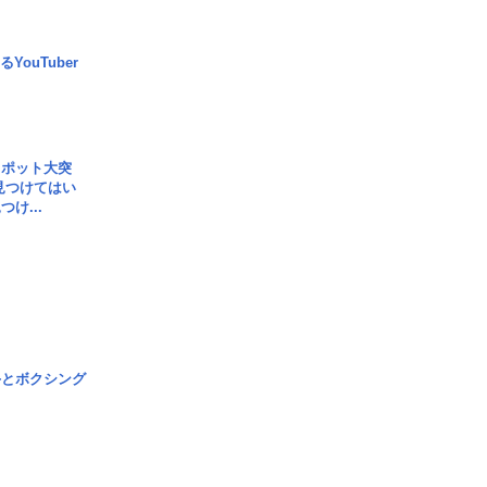
YouTuber
スポット大突
見つけてはい
け...
手とボクシング