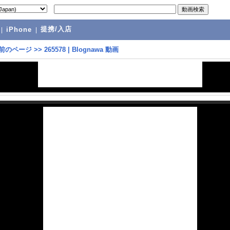
提携/入店
|
iPhone
|
前のページ
>>
265578 | Blognawa 動画