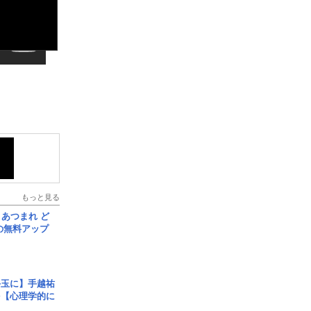
もっと見る
信] あつまれ ど
の無料アップ
手玉に】手越祐
を【心理学的に