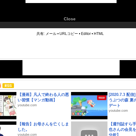
Close
6
共有:
メール
•
URLコピー
•
Editor
•
HTML
画
【漫画】凡人で終わる人の悪
[2020.7.3 配
い習慣【マンガ動画】
うぶつの森 夏
youtube.com
デート
youtube.com
【報告】お母さんを亡くしま
【週刊誌すら
した。
也さんの会見
youtube.com
分析】