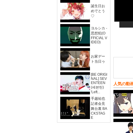
誕生日お
めでとう
♡
ヨルシカ -
思想犯(O
FFICIAL V
IDEO)
お家デー
ト当日ゥ
[BE ORIGI
NAL] SEV
ENTEEN
人気の動
(세븐틴)
'Left...
手越祐也
記者会見
舞台裏 BA
CKSTAG
E