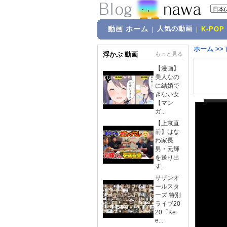
動画 ホーム
人気の動画
|
|
K-POP
ホーム
>>
浮かぶ 動画
もっと見る
【漫画】
美人なの
に結婚で
きない女
【マン
ガ...
【上京直
前】はな
わ家長
男・元輝
を送り出
す...
サザンオ
ールスタ
ーズ 特別
ライブ20
20「Ke
e...