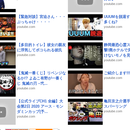
youtube.com
【緊急対談】宮迫さん・・・
UUUMを脱退する
ぶっちゃけ・・・・
多くね?
youtube.com
youtube.com
【多目的トイレ】彼女の親友
静岡最恐心霊
に浮気してボコられる彼氏
撃!廃ホテルで
youtube.com
けないモノを見つ
youtube.com
【鬼滅一番くじ】リベンジな
ご紹介します!!!
るか!? よゐこ有野が一番く
youtube.com
じ 鬼滅の刃 ~弐...
youtube.com
【公式ライブCH1 全編】大
亀田京之介選
会第2日 2020 アース・モン
スパーリング
ダミンカップ(予...
youtube.com
youtube.com