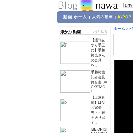
動画 ホーム
人気の動画
|
|
K-POP
ホーム
>>
浮かぶ 動画
もっと見る
【週刊誌
すら手玉
に】手越
祐也さん
の会見
を...
手越祐也
記者会見
舞台裏 BA
CKSTAG
E
【上京直
前】はな
わ家長
男・元輝
を送り出
す...
[BE ORIGI