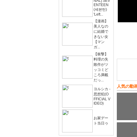
NAL] SEV
ENTEEN
(세븐틴)
'Left...
【漫画】
美人なの
に結婚で
きない女
【マン
ガ...
【衝撃】
料理の失
敗作がツ
ッコミど
ころ満載
だっ...
人気の動
ヨルシカ -
思想犯(O
FFICIAL V
IDEO)
お家デー
ト当日ゥ