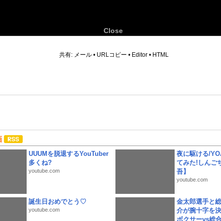
Close
6
共有:
メール
•
URLコピー
•
Editor
•
HTML
画
UUUMを脱退するYouTuber
夜に駆ける/YOA
多くね?
てみた!しんご
youtube.com
吾】
youtube.com
誕生日おめでとう♡
金太郎選手と総
youtube.com
介が腕十字を決
ボクサーvs総合.