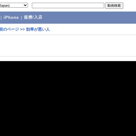
提携/入店
|
iPhone
|
前のページ
>>
効率が悪い人