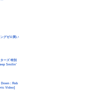
ロングゼロ買い
ターズ 特別
p Smilin’
 Down : Reb
yric Video]