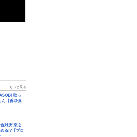
もっと見る
SOBI 歌っ
ちん【香取慎
合対決!京之
める!?【プロ
..