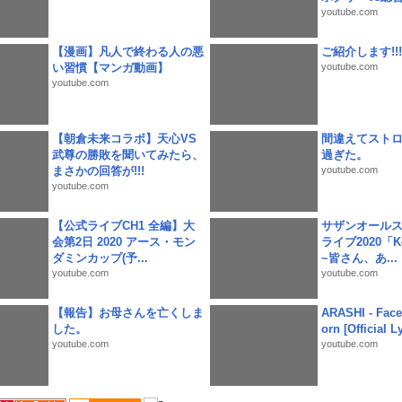
youtube.com
【漫画】凡人で終わる人の悪
ご紹介します!!!
い習慣【マンガ動画】
youtube.com
youtube.com
【朝倉未来コラボ】天心VS
間違えてスト
武尊の勝敗を聞いてみたら、
過ぎた。
まさかの回答が!!!
youtube.com
youtube.com
【公式ライブCH1 全編】大
サザンオールス
会第2日 2020 アース・モン
ライブ2020「Kee
ダミンカップ(予...
~皆さん、あ...
youtube.com
youtube.com
【報告】お母さんを亡くしま
ARASHI - Face
した。
orn [Official L
youtube.com
youtube.com