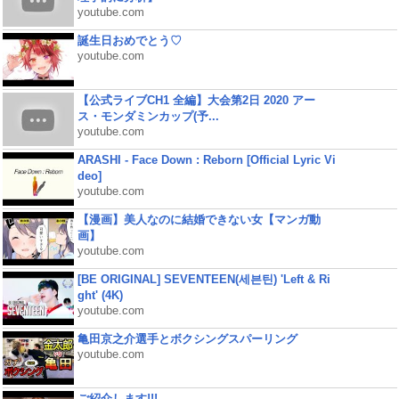
youtube.com
誕生日おめでとう♡
youtube.com
【公式ライブCH1 全編】大会第2日 2020 アー
ス・モンダミンカップ(予...
youtube.com
ARASHI - Face Down : Reborn [Official Lyric Vi
deo]
youtube.com
【漫画】美人なのに結婚できない女【マンガ動
画】
youtube.com
[BE ORIGINAL] SEVENTEEN(세븐틴) 'Left & Ri
ght' (4K)
youtube.com
亀田京之介選手とボクシングスパーリング
youtube.com
ご紹介します!!!