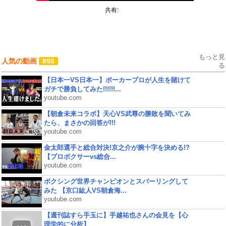
共有:
もっと見
人気の動画
る
【日本一VS日本一】ポーカープロが人生を賭けて
ガチで勝負してみた!!!!!!...
youtube.com
【朝倉未来コラボ】天心VS武尊の勝敗を聞いてみ
たら、まさかの回答が!!!
youtube.com
金太郎選手と総合対決!京之介が腕十字を決める!?
【プロボクサーvs総合...
youtube.com
ボクシング世界チャンピオンとスパーリングして
みた 【京口紘人VS朝倉海...
youtube.com
【週刊誌すら手玉に】手越祐也さんの会見を【心
理学的に分析】