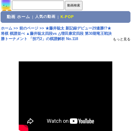
動画 ホーム
人気の動画
|
|
K-POP
ホーム
>>
前のページ
>>
★藤井聡太 新記録デビュー29連勝!?★
将棋 棋譜並べ ▲藤井聡太四段vs △増田康宏四段 第30期竜王戦決
勝トーナメント 「技巧2」の棋譜解析 No.118
もっと見る