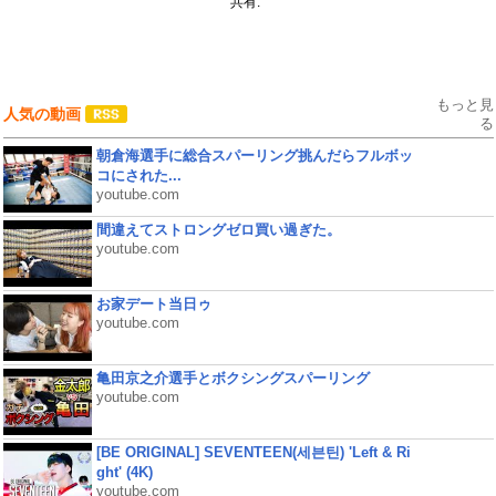
共有:
もっと見
人気の動画
る
朝倉海選手に総合スパーリング挑んだらフルボッ
コにされた...
youtube.com
間違えてストロングゼロ買い過ぎた。
youtube.com
お家デート当日ゥ
youtube.com
亀田京之介選手とボクシングスパーリング
youtube.com
[BE ORIGINAL] SEVENTEEN(세븐틴) 'Left & Ri
ght' (4K)
youtube.com