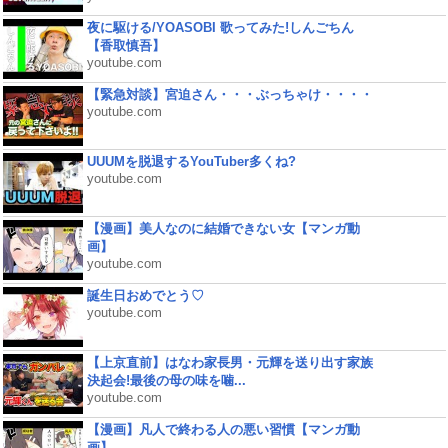
夜に駆ける/YOASOBI 歌ってみた!しんごちん
【香取慎吾】
youtube.com
【緊急対談】宮迫さん・・・ぶっちゃけ・・・・
youtube.com
UUUMを脱退するYouTuber多くね?
youtube.com
【漫画】美人なのに結婚できない女【マンガ動
画】
youtube.com
誕生日おめでとう♡
youtube.com
【上京直前】はなわ家長男・元輝を送り出す家族
決起会!最後の母の味を噛...
youtube.com
【漫画】凡人で終わる人の悪い習慣【マンガ動
画】