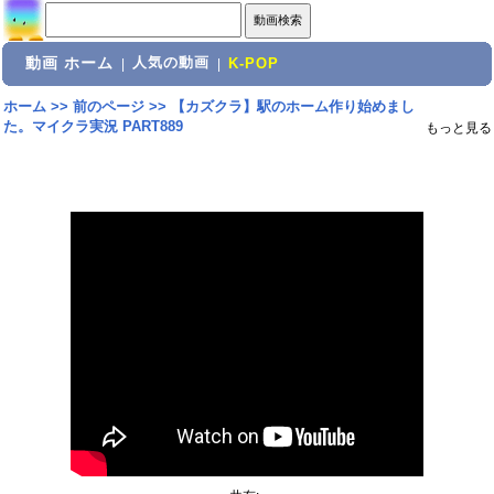
動画 ホーム
人気の動画
|
|
K-POP
ホーム
>>
前のページ
>>
【カズクラ】駅のホーム作り始めまし
た。マイクラ実況 PART889
もっと見る