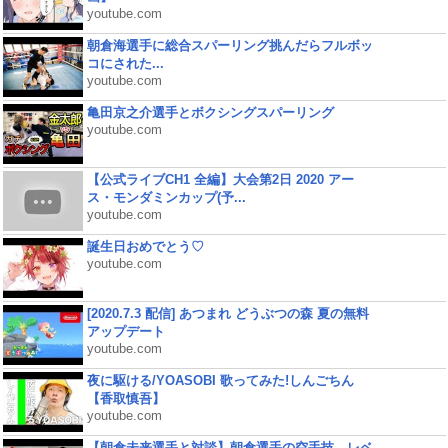
youtube.com
朝倉海選手に総合スパーリング挑んだらフルボッ
コにされた...
youtube.com
亀田京之介選手とボクシングスパーリング
youtube.com
【公式ライブCH1 全編】大会第2日 2020 アー
ス・モンダミンカップ(予...
youtube.com
誕生日おめでとう♡
youtube.com
[2020.7.3 配信] あつまれ どうぶつの森 夏の無料
アップデート
youtube.com
夜に駆ける/YOASOBI 歌ってみた!しんごちん
【香取慎吾】
youtube.com
【朝倉未来選手と対談】朝倉選手の空手技、レベ