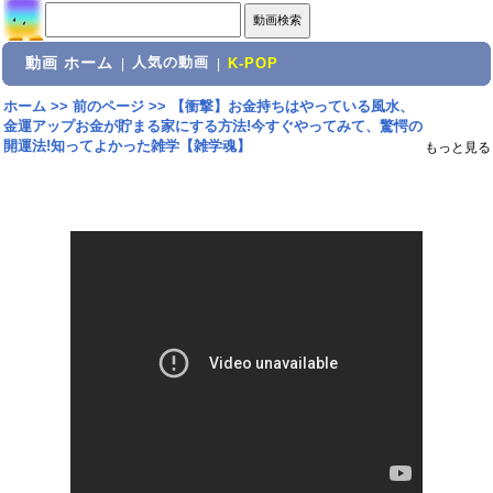
動画 ホーム
人気の動画
|
|
K-POP
ホーム
>>
前のページ
>>
【衝撃】お金持ちはやっている風水、
金運アップお金が貯まる家にする方法!今すぐやってみて、驚愕の
開運法!知ってよかった雑学【雑学魂】
もっと見る