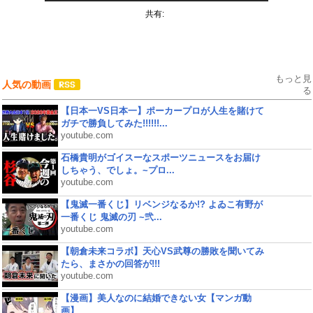
共有:
もっと見
人気の動画
る
【日本一VS日本一】ポーカープロが人生を賭けて
ガチで勝負してみた!!!!!!...
youtube.com
石橋貴明がゴイスーなスポーツニュースをお届け
しちゃう、でしょ。~プロ...
youtube.com
【鬼滅一番くじ】リベンジなるか!? よゐこ有野が
一番くじ 鬼滅の刃 ~弐...
youtube.com
【朝倉未来コラボ】天心VS武尊の勝敗を聞いてみ
たら、まさかの回答が!!!
youtube.com
【漫画】美人なのに結婚できない女【マンガ動
画】