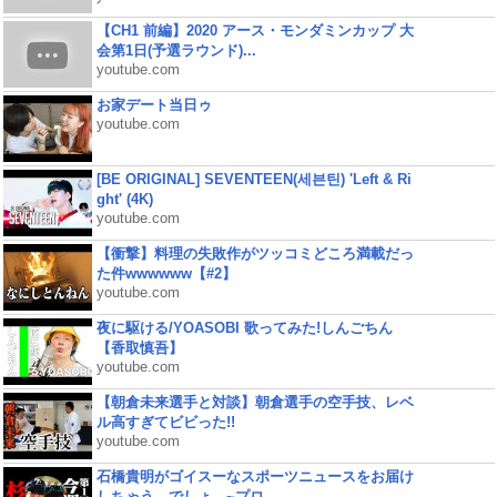
【CH1 前編】2020 アース・モンダミンカップ 大
会第1日(予選ラウンド)...
youtube.com
お家デート当日ゥ
youtube.com
[BE ORIGINAL] SEVENTEEN(세븐틴) 'Left & Ri
ght' (4K)
youtube.com
【衝撃】料理の失敗作がツッコミどころ満載だっ
た件wwwwww【#2】
youtube.com
夜に駆ける/YOASOBI 歌ってみた!しんごちん
【香取慎吾】
youtube.com
【朝倉未来選手と対談】朝倉選手の空手技、レベ
ル高すぎてビビった!!
youtube.com
石橋貴明がゴイスーなスポーツニュースをお届け
しちゃう、でしょ。~プロ...