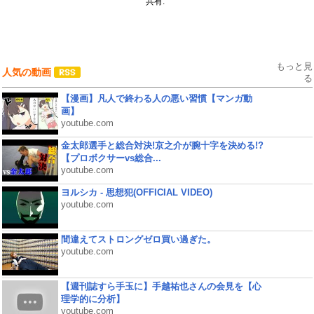
共有:
もっと見
人気の動画
る
【漫画】凡人で終わる人の悪い習慣【マンガ動
画】
youtube.com
金太郎選手と総合対決!京之介が腕十字を決める!?
【プロボクサーvs総合...
youtube.com
ヨルシカ - 思想犯(OFFICIAL VIDEO)
youtube.com
間違えてストロングゼロ買い過ぎた。
youtube.com
【週刊誌すら手玉に】手越祐也さんの会見を【心
理学的に分析】
youtube.com