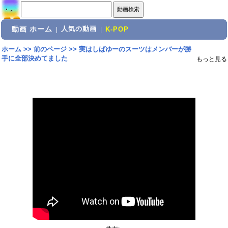
動画 ホーム
人気の動画
|
|
K-POP
ホーム
>>
前のページ
>>
実はしばゆーのスーツはメンバーが勝
手に全部決めてました
もっと見る