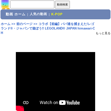
動画 ホーム
人気の動画
|
|
K-POP
ホーム
>>
前のページ
>>
コラボ【前編】パパ達を捕まえた!レゴ
ランド®︎・ジャパンで遊ぼう!! LEGOLAND® JAPAN himawari-C
H
もっと見る