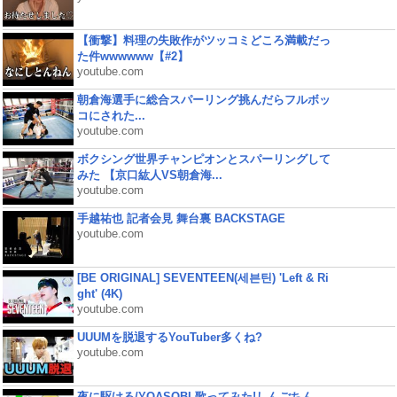
【衝撃】料理の失敗作がツッコミどころ満載だっ
た件wwwwww【#2】
youtube.com
朝倉海選手に総合スパーリング挑んだらフルボッ
コにされた...
youtube.com
ボクシング世界チャンピオンとスパーリングして
みた 【京口紘人VS朝倉海...
youtube.com
手越祐也 記者会見 舞台裏 BACKSTAGE
youtube.com
[BE ORIGINAL] SEVENTEEN(세븐틴) 'Left & Ri
ght' (4K)
youtube.com
UUUMを脱退するYouTuber多くね?
youtube.com
夜に駆ける/YOASOBI 歌ってみた!しんごちん