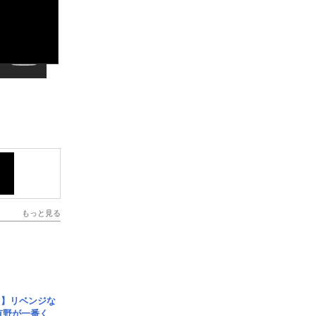
もっと見る
じ】リベンジな
こ有野が一番く