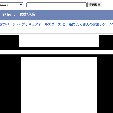
提携/入店
|
iPhone
|
前のページ
>>
プリキュアオールスターズ と一緒に たくさんのお菓子ゲーム