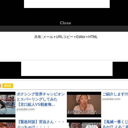
Close
6
共有:
メール
•
URLコピー
•
Editor
•
HTML
画
ボクシング世界チャンピオン
ご紹介します!!!
とスパーリングしてみた
youtube.com
【京口紘人VS朝倉海...
youtube.com
【緊急対談】宮迫さん・・・
【鬼滅一番く
ぶっちゃけ・・・・
るか!? よゐ