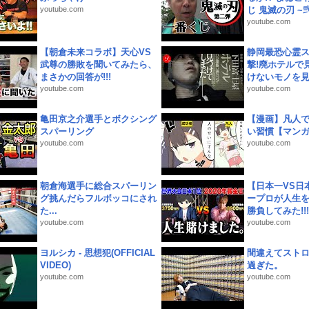
youtube.com
じ 鬼滅の刃 ~弐.
youtube.com
【朝倉未来コラボ】天心VS
静岡最恐心霊
武尊の勝敗を聞いてみたら、
撃!廃ホテルで
まさかの回答が!!!
けないモノを見つ
youtube.com
youtube.com
亀田京之介選手とボクシング
【漫画】凡人
スパーリング
い習慣【マン
youtube.com
youtube.com
朝倉海選手に総合スパーリン
【日本一VS日
グ挑んだらフルボッコにされ
ープロが人生
た...
勝負してみた!!!!!
youtube.com
youtube.com
ヨルシカ - 思想犯(OFFICIAL
間違えてスト
VIDEO)
過ぎた。
youtube.com
youtube.com