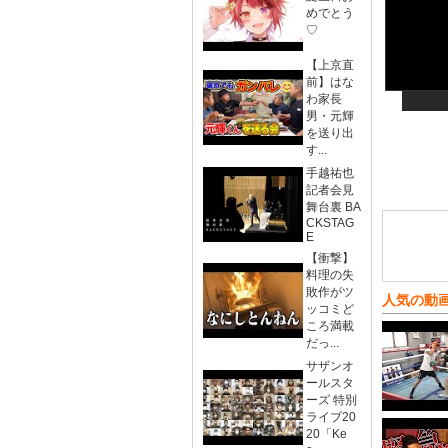
めでとう
♡
【上京直
前】はな
わ家長
男・元輝
を送り出
す...
手越祐也
記者会見
舞台裏 BA
CKSTAG
E
【衝撃】
料理の失
敗作がツ
人気の動
ッコミど
ころ満載
だっ...
サザンオ
ールスタ
ーズ 特別
ライブ20
20「Ke