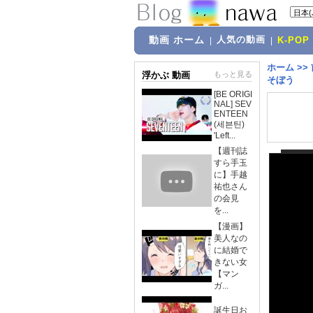
動画 ホーム
人気の動画
|
|
K-POP
ホーム
>>
浮かぶ 動画
もっと見る
そぼう
[BE ORIGI
NAL] SEV
ENTEEN
(세븐틴)
'Left...
【週刊誌
すら手玉
に】手越
祐也さん
の会見
を...
【漫画】
美人なの
に結婚で
きない女
【マン
ガ...
誕生日お