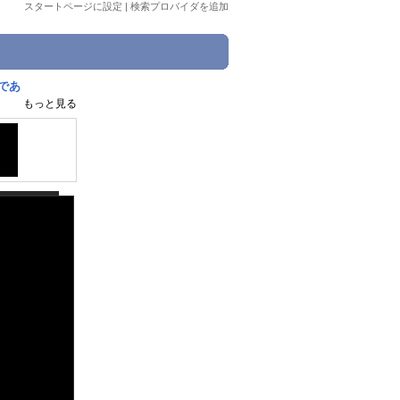
スタートページに設定
|
検索プロバイダを追加
であ
もっと見る