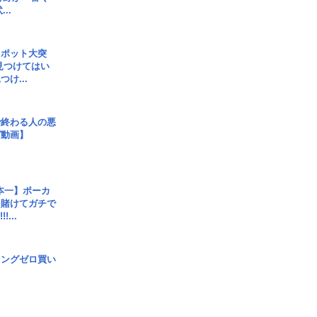
..
スポット大突
見つけてはい
け...
で終わる人の悪
ガ動画】
本一】ポーカ
を賭けてガチで
!...
ロングゼロ買い