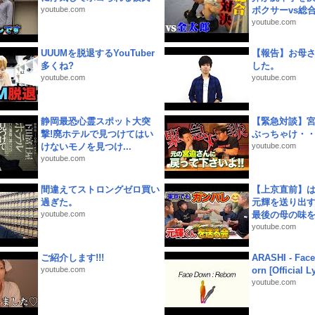
youtube.com
ボクサーvs総合.
youtube.com
UUUMを脱退するYouTuber
【報告】お母
多くね?
した。
youtube.com
youtube.com
静岡最恐心霊スポット大突
【緊急対談】
撃!廃ホテルで見つけてはい
ぶっちゃけ・
けないモノを見つけ...
youtube.com
youtube.com
間違えてストロングゼロ買い
【上京直前】
過ぎた。
元輝を送り出す
youtube.com
最後の母の味を噛
youtube.com
ご紹介します!!!
ARASHI - Face
youtube.com
orn [Official L
youtube.com