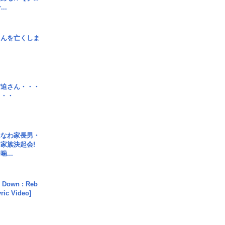
..
さんを亡くしま
宮迫さん・・・
・・・
はなわ家長男・
家族決起会!
...
 Down : Reb
yric Video]