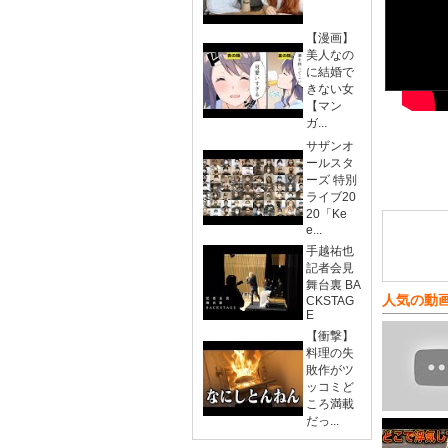
【漫画】
美人なの
に結婚で
きない女
【マン
ガ...
サザンオ
ールスタ
ーズ 特別
ライブ20
20「Ke
e...
手越祐也
記者会見
舞台裏 BA
人気の動
CKSTAG
E
【衝撃】
料理の失
敗作がツ
ッコミど
ころ満載
だっ...