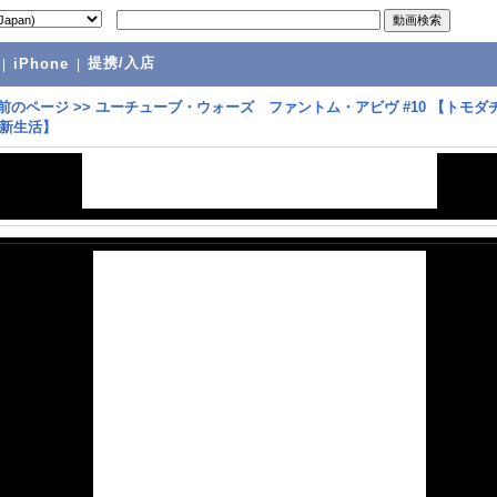
提携/入店
|
iPhone
|
前のページ
>>
ユーチューブ・ウォーズ ファントム・アビヴ #10 【トモダ
新生活】