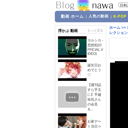
動画 ホーム
人気の動画
|
|
K-POP
ホーム
>>
浮かぶ 動画
もっと見る
レクション
ヨルシカ -
思想犯(O
FFICIAL V
IDEO)
誕生日お
めでとう
♡
【週刊誌
すら手玉
に】手越
祐也さん
の会見
を...
お家デー
ト当日ゥ