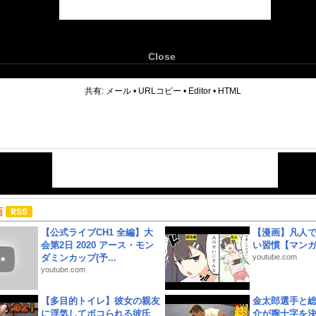
Close
6
共有:
メール
•
URLコピー
•
Editor
•
HTML
画
【公式ライブCH1 全編】大
【漫画】凡人
会第2日 2020 アース・モン
い習慣【マン
ダミンカップ(予...
youtube.com
youtube.com
【多目的トイレ】彼女の親友
金太郎選手と総
に浮気してボコられる彼氏
介が腕十字を決