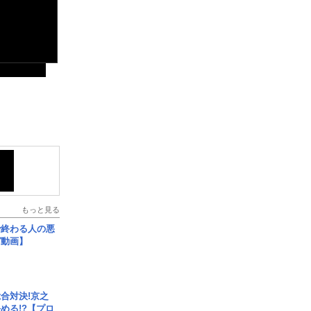
もっと見る
で終わる人の悪
ガ動画】
合対決!京之
める!?【プロ