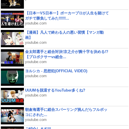
【日本一VS日本一】ポーカープロが人生を賭けて
ガチで勝負してみた!!!!!!...
youtube.com
【漫画】凡人で終わる人の悪い習慣【マンガ動
画】
youtube.com
金太郎選手と総合対決!京之介が腕十字を決める!?
【プロボクサーvs総合...
youtube.com
ヨルシカ - 思想犯(OFFICIAL VIDEO)
youtube.com
UUUMを脱退するYouTuber多くね?
youtube.com
朝倉海選手に総合スパーリング挑んだらフルボッ
コにされた...
youtube.com
ご紹介します!!!