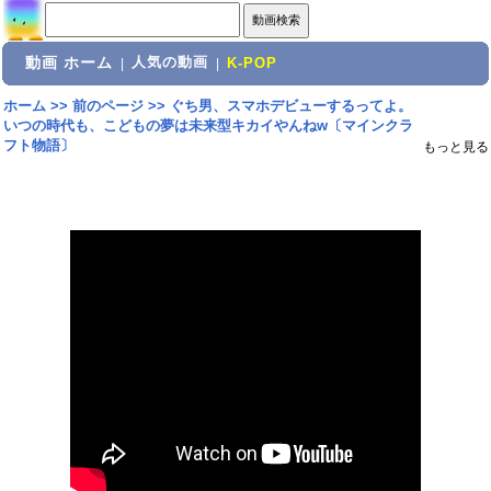
動画 ホーム
人気の動画
|
|
K-POP
ホーム
>>
前のページ
>>
ぐち男、スマホデビューするってよ。
いつの時代も、こどもの夢は未来型キカイやんねw〔マインクラ
フト物語〕
もっと見る