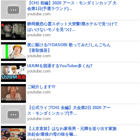
【CH1 前編】2020 アース・モンダミンカップ 大
会第1日(予選ラウンド)...
youtube.com
静岡最恐心霊スポット大突撃!廃ホテルで見つけて
はいけないモノを見つけ...
youtube.com
夜に駆ける/YOASOBI 歌ってみた!しんごちん
【香取慎吾】
youtube.com
UUUMを脱退するYouTuber多くね?
youtube.com
ご紹介します!!!
youtube.com
【公式ライブCH1 全編】大会第2日 2020 アー
ス・モンダミンカップ(予...
youtube.com
【上京直前】はなわ家長男・元輝を送り出す家族
決起会!最後の母の味を噛...
youtube.com