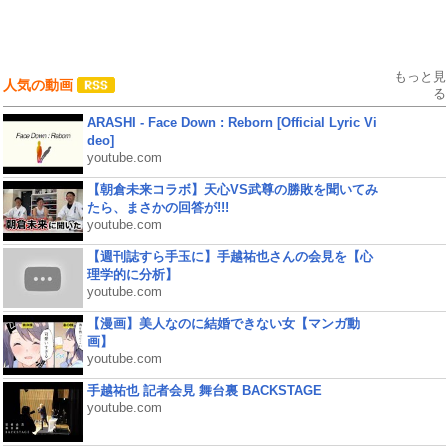
もっと見
人気の動画
る
ARASHI - Face Down : Reborn [Official Lyric Vi
deo]
youtube.com
【朝倉未来コラボ】天心VS武尊の勝敗を聞いてみ
たら、まさかの回答が!!!
youtube.com
【週刊誌すら手玉に】手越祐也さんの会見を【心
理学的に分析】
youtube.com
【漫画】美人なのに結婚できない女【マンガ動
画】
youtube.com
手越祐也 記者会見 舞台裏 BACKSTAGE
youtube.com