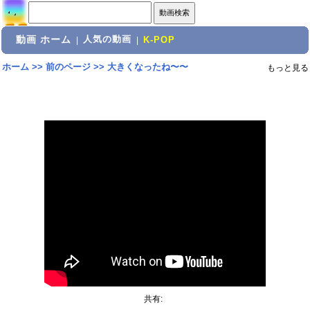
動画 ホーム
人気の動画
|
|
K-POP
ホーム
>>
前のページ
>>
大きくなったね〜〜
もっと見る
共有: