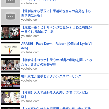
youtube.com
【週刊誌すら手玉に】手越祐也さんの会見を【心
理学的に分析】
youtube.com
【鬼滅一番くじ】リベンジなるか!? よゐこ有野が
一番くじ 鬼滅の刃 ~弐...
youtube.com
ARASHI - Face Down : Reborn [Official Lyric Vi
deo]
youtube.com
【朝倉未来コラボ】天心VS武尊の勝敗を聞いてみ
たら、まさかの回答が!!!
youtube.com
亀田京之介選手とボクシングスパーリング
youtube.com
【漫画】凡人で終わる人の悪い習慣【マンガ動
画】
youtube.com
【上京直前】はなわ家長男・元輝を送り出す家族