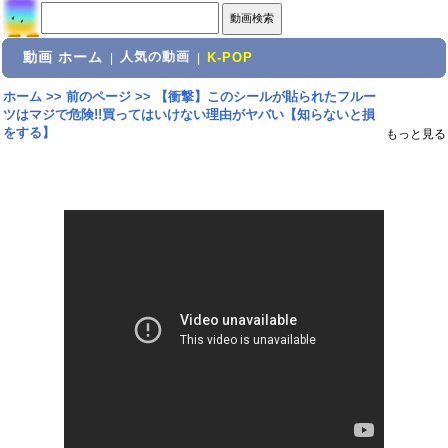
動画 ホーム
人気の動画
|
|
K-POP
ホーム
>>
前のページ
>>
【衝撃】このシールが貼られたフルー
ツはマジで危険!!買ってはいけない理由がヤバい【知らないと損
をする】
もっと見る