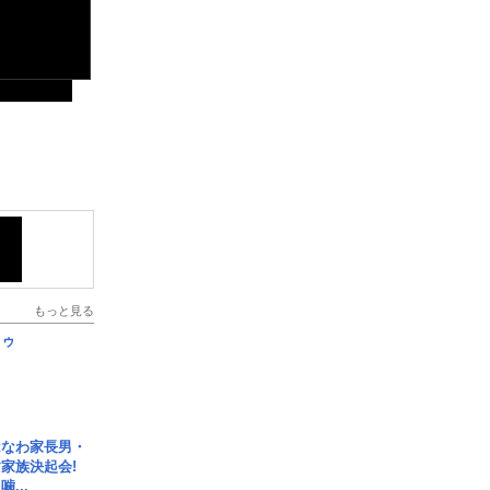
もっと見る
日ゥ
はなわ家長男・
家族決起会!
...