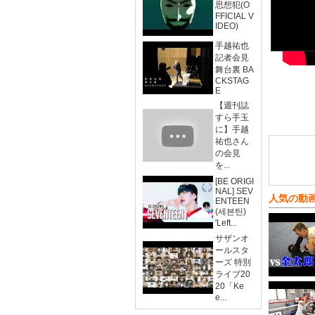
思想犯(O
FFICIAL V
IDEO)
手越祐也
記者会見
舞台裏 BA
CKSTAG
E
【週刊誌
すら手玉
に】手越
祐也さん
の会見
を...
[BE ORIGI
NAL] SEV
人気の動
ENTEEN
(세븐틴)
'Left...
サザンオ
ールスタ
ーズ 特別
ライブ20
20「Ke
e...