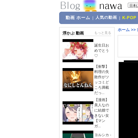
動画 ホーム
人気の動画
|
|
K-POP
ホーム
>>
浮かぶ 動画
もっと見る
誕生日お
めでとう
♡
【衝撃】
料理の失
敗作がツ
ッコミど
ころ満載
だっ...
【漫画】
美人なの
に結婚で
きない女
【マン
ガ...
ヨルシカ -