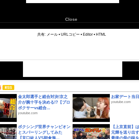
Close
6
共有:
メール
•
URLコピー
•
Editor
•
HTML
画
金太郎選手と総合対決!京之
お家デート当
介が腕十字を決める!?【プロ
youtube.com
ボクサーvs総合...
youtube.com
ボクシング世界チャンピオン
【上京直前】
とスパーリングしてみた
元輝を送り出す
【京口紘人VS朝倉海...
最後の母の味を噛