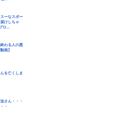
イスーなスポー
お届けしちゃ
ロ...
で終わる人の悪
ガ動画】
さんを亡くしま
宮迫さん・・・
・・・