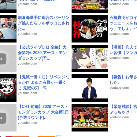
youtube.com
youtube.com
朝倉海選手に総合スパーリン
石橋貴明がゴ
グ挑んだらフルボッコにされ
ツニュースを
た...
う、でしょ。~プ
youtube.com
youtube.com
【公式ライブCH1 全編】大
【漫画】凡人
会第2日 2020 アース・モン
い習慣【マン
ダミンカップ(予...
youtube.com
youtube.com
【鬼滅一番くじ】リベンジな
【報告】お母
るか!? よゐこ有野が一番く
した。
じ 鬼滅の刃 ~弐...
youtube.com
youtube.com
【CH1 前編】2020 アース・
【緊急対談】
モンダミンカップ 大会第1日
ぶっちゃけ・
(予選ラウンド)...
youtube.com
youtube.com