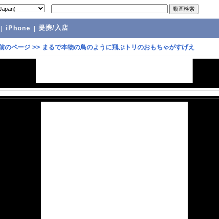
提携/入店
|
iPhone
|
前のページ
>>
まるで本物の鳥のように飛ぶトリのおもちゃがすげえ