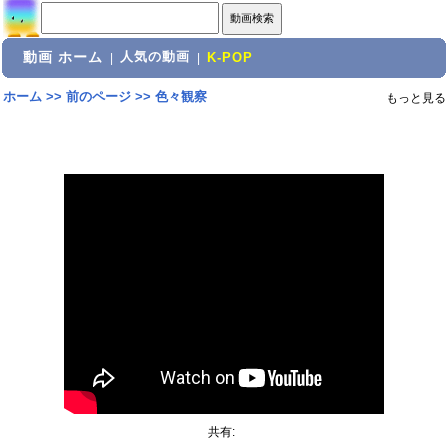
動画 ホーム
人気の動画
|
|
K-POP
ホーム
>>
前のページ
>>
色々観察
もっと見る
共有: