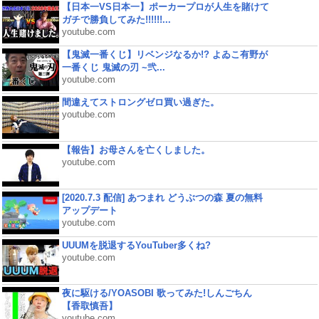
【日本一VS日本一】ポーカープロが人生を賭けて
ガチで勝負してみた!!!!!!...
youtube.com
【鬼滅一番くじ】リベンジなるか!? よゐこ有野が
一番くじ 鬼滅の刃 ~弐...
youtube.com
間違えてストロングゼロ買い過ぎた。
youtube.com
【報告】お母さんを亡くしました。
youtube.com
[2020.7.3 配信] あつまれ どうぶつの森 夏の無料
アップデート
youtube.com
UUUMを脱退するYouTuber多くね?
youtube.com
夜に駆ける/YOASOBI 歌ってみた!しんごちん
【香取慎吾】
youtube.com