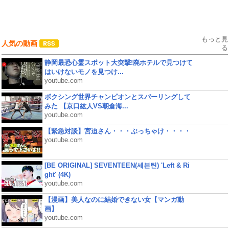
もっと見
人気の動画
る
静岡最恐心霊スポット大突撃!廃ホテルで見つけて
はいけないモノを見つけ...
youtube.com
ボクシング世界チャンピオンとスパーリングして
みた 【京口紘人VS朝倉海...
youtube.com
【緊急対談】宮迫さん・・・ぶっちゃけ・・・・
youtube.com
[BE ORIGINAL] SEVENTEEN(세븐틴) 'Left & Ri
ght' (4K)
youtube.com
【漫画】美人なのに結婚できない女【マンガ動
画】
youtube.com