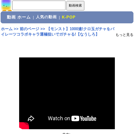
動画 ホーム
人気の動画
|
|
K-POP
ホーム
>>
前のページ
>>
【モンスト】1000連!クロ玉ガチャをパ
イレーツコラボキャラ運極狙いでガチャる!【なうしろ】
もっと見る