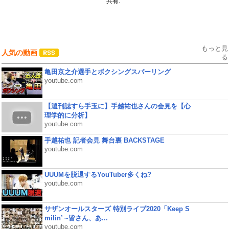
共有:
もっと見
人気の動画
る
亀田京之介選手とボクシングスパーリング
youtube.com
【週刊誌すら手玉に】手越祐也さんの会見を【心
理学的に分析】
youtube.com
手越祐也 記者会見 舞台裏 BACKSTAGE
youtube.com
UUUMを脱退するYouTuber多くね?
youtube.com
サザンオールスターズ 特別ライブ2020「Keep S
milin’ ~皆さん、あ...
youtube.com