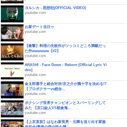
ヨルシカ - 思想犯(OFFICIAL VIDEO)
youtube.com
お家デート当日ゥ
youtube.com
【衝撃】料理の失敗作がツッコミどころ満載だっ
た件wwwwww【#2】
youtube.com
ARASHI - Face Down : Reborn [Official Lyric Vi
deo]
youtube.com
金太郎選手と総合対決!京之介が腕十字を決める!?
【プロボクサーvs総合...
youtube.com
ボクシング世界チャンピオンとスパーリングして
みた 【京口紘人VS朝倉海...
youtube.com
【上京直前】はなわ家長男・元輝を送り出す家族
決起会!最後の母の味を噛...