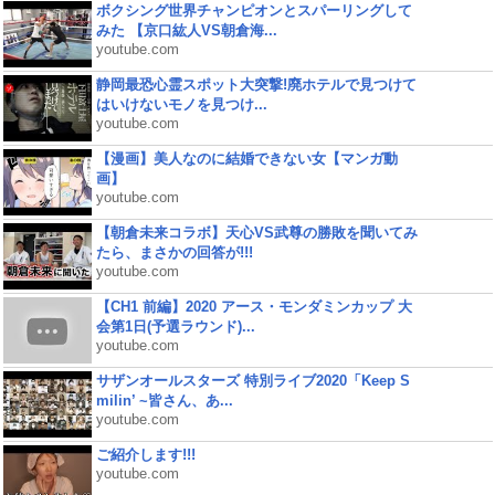
ボクシング世界チャンピオンとスパーリングして
みた 【京口紘人VS朝倉海...
youtube.com
静岡最恐心霊スポット大突撃!廃ホテルで見つけて
はいけないモノを見つけ...
youtube.com
【漫画】美人なのに結婚できない女【マンガ動
画】
youtube.com
【朝倉未来コラボ】天心VS武尊の勝敗を聞いてみ
たら、まさかの回答が!!!
youtube.com
【CH1 前編】2020 アース・モンダミンカップ 大
会第1日(予選ラウンド)...
youtube.com
サザンオールスターズ 特別ライブ2020「Keep S
milin’ ~皆さん、あ...
youtube.com
ご紹介します!!!
youtube.com