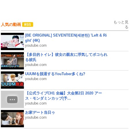
もっと見
人気の動画
る
[BE ORIGINAL] SEVENTEEN(세븐틴) 'Left & Ri
ght' (4K)
youtube.com
【多目的トイレ】彼女の親友に浮気してボコられ
る彼氏
youtube.com
UUUMを脱退するYouTuber多くね?
youtube.com
【公式ライブCH1 全編】大会第2日 2020 アー
ス・モンダミンカップ(予...
youtube.com
お家デート当日ゥ
youtube.com