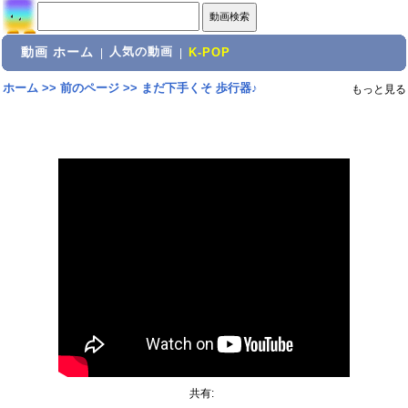
動画 ホーム
人気の動画
|
|
K-POP
ホーム
>>
前のページ
>>
まだ下手くそ 歩行器♪
もっと見る
共有: