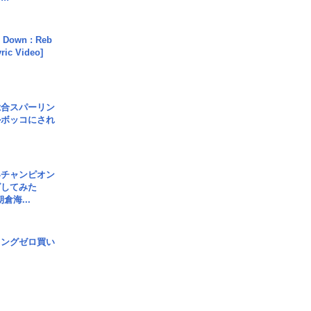
 Down : Reb
yric Video]
総合スパーリン
ルボッコにされ
界チャンピオン
グしてみた
倉海...
ロングゼロ買い