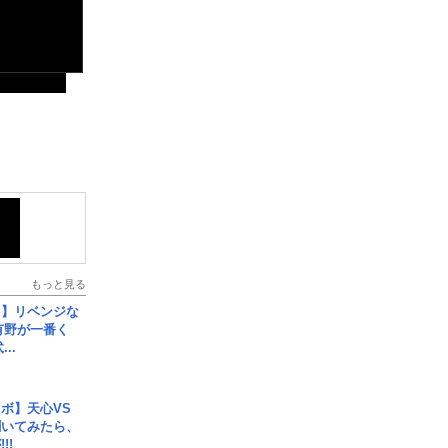
もっと見る
じ】リベンジな
こ有野が一番く
..
ボ】天心VS
聞いてみたら、
!!