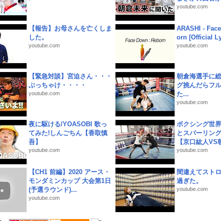
youtube.com
【報告】お母さんを亡くしま
ARASHI - Face
した。
orn [Official L
youtube.com
youtube.com
【緊急対談】宮迫さん・・・
朝倉海選手に
ぶっちゃけ・・・・
グ挑んだらフ
youtube.com
た...
youtube.com
夜に駆ける/YOASOBI 歌っ
ボクシング世
てみた!しんごちん【香取慎
とスパーリン
吾】
【京口紘人VS朝
youtube.com
youtube.com
【CH1 前編】2020 アース・
間違えてスト
モンダミンカップ 大会第1日
過ぎた。
(予選ラウンド)...
youtube.com
youtube.com