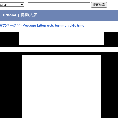
提携/入店
|
iPhone
|
前のページ
>>
Peeping kitten gets tummy tickle time