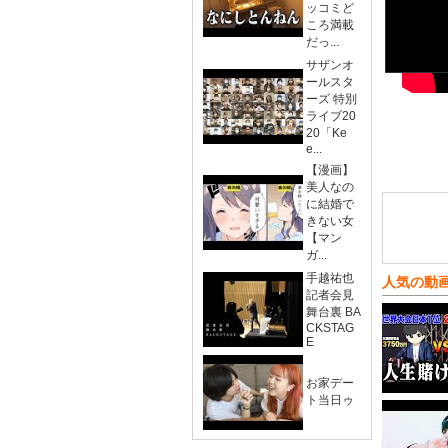
ッコミど
ころ満載
だっ...
サザンオ
ールスタ
ーズ 特別
ライブ20
20「Ke
e...
【漫画】
美人なの
に結婚で
きない女
【マン
ガ...
手越祐也
人気の動
記者会見
舞台裏 BA
CKSTAG
E
お家デー
ト当日ゥ