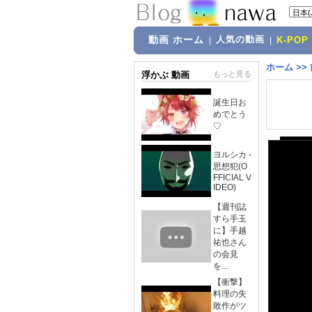
動画 ホーム
人気の動画
|
|
K-POP
ホーム
>>
浮かぶ 動画
もっと見る
誕生日お
めでとう
♡
ヨルシカ -
思想犯(O
FFICIAL V
IDEO)
【週刊誌
すら手玉
に】手越
祐也さん
の会見
を...
【衝撃】
料理の失
敗作がツ