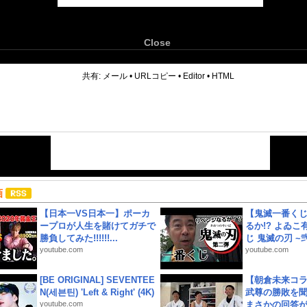
Close
6
共有:
メール
•
URLコピー
•
Editor
•
HTML
画
【日本一VS日本一】ポーカ
【鬼滅一番く
ープロが人生を賭けてガチで
るか!? よゐ
勝負してみた!!!!!!...
じ 鬼滅の刃 ~弐.
youtube.com
youtube.com
[BE ORIGINAL] SEVENTEE
【朝倉未来コラ
N(세븐틴) 'Left & Right' (4K)
武尊の勝敗を
youtube.com
まさかの回答が!