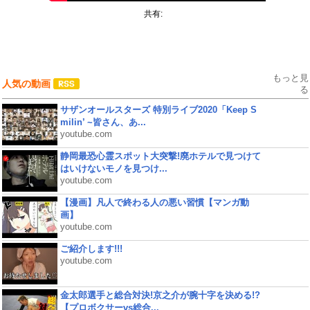
共有:
もっと見
人気の動画
る
サザンオールスターズ 特別ライブ2020「Keep S
milin’ ~皆さん、あ...
youtube.com
静岡最恐心霊スポット大突撃!廃ホテルで見つけて
はいけないモノを見つけ...
youtube.com
【漫画】凡人で終わる人の悪い習慣【マンガ動
画】
youtube.com
ご紹介します!!!
youtube.com
金太郎選手と総合対決!京之介が腕十字を決める!?
【プロボクサーvs総合...