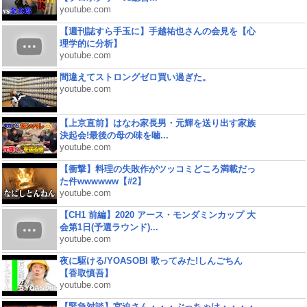
youtube.com
【週刊誌すら手玉に】手越祐也さんの会見を【心
理学的に分析】
youtube.com
間違えてストロングゼロ買い過ぎた。
youtube.com
【上京直前】はなわ家長男・元輝を送り出す家族
決起会!最後の母の味を噛...
youtube.com
【衝撃】料理の失敗作がツッコミどころ満載だっ
た件wwwwww【#2】
youtube.com
【CH1 前編】2020 アース・モンダミンカップ 大
会第1日(予選ラウンド)...
youtube.com
夜に駆ける/YOASOBI 歌ってみた!しんごちん
【香取慎吾】
youtube.com
【緊急対談】宮迫さん・・・ぶっちゃけ・・・・