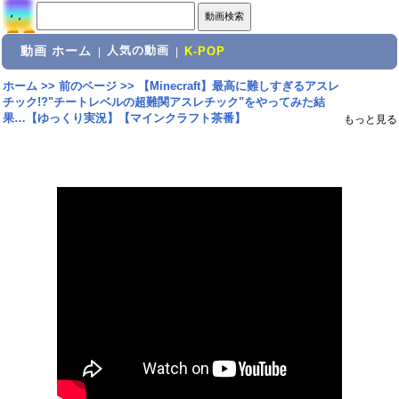
動画 ホーム
人気の動画
|
|
K-POP
ホーム
>>
前のページ
>>
【Minecraft】最高に難しすぎるアスレ
チック!?"チートレベルの超難関アスレチック"をやってみた結
果…【ゆっくり実況】【マインクラフト茶番】
もっと見る