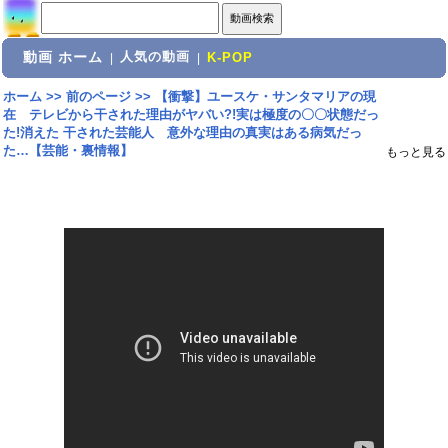
動画 ホーム
人気の動画
|
|
K-POP
ホーム
>>
前のページ
>>
【衝撃】ユースケ・サンタマリアの現
在 テレビから干された理由がヤバい?!実は極度の〇〇状態だっ
た!消えた 干された芸能人 意外な理由の真実はある病気だっ
た…【芸能・裏情報】
もっと見る