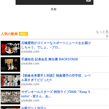
共有:
もっと見
人気の動画
る
石橋貴明がゴイスーなスポーツニュースをお届け
しちゃう、でしょ。~プロ...
youtube.com
手越祐也 記者会見 舞台裏 BACKSTAGE
youtube.com
【朝倉未来選手と対談】朝倉選手の空手技、レベ
ル高すぎてビビった!!
youtube.com
サザンオールスターズ 特別ライブ2020「Keep S
milin’ ~皆さん、あ...
youtube.com
お家デート当日ゥ