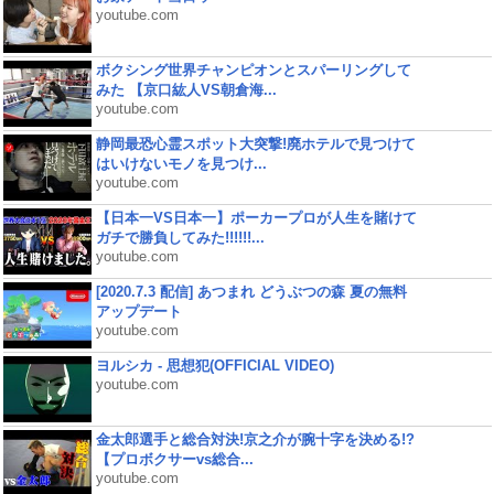
youtube.com
ボクシング世界チャンピオンとスパーリングして
みた 【京口紘人VS朝倉海...
youtube.com
静岡最恐心霊スポット大突撃!廃ホテルで見つけて
はいけないモノを見つけ...
youtube.com
【日本一VS日本一】ポーカープロが人生を賭けて
ガチで勝負してみた!!!!!!...
youtube.com
[2020.7.3 配信] あつまれ どうぶつの森 夏の無料
アップデート
youtube.com
ヨルシカ - 思想犯(OFFICIAL VIDEO)
youtube.com
金太郎選手と総合対決!京之介が腕十字を決める!?
【プロボクサーvs総合...
youtube.com