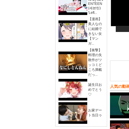
ENTEEN
(세븐틴)
'Left...
【漫画】
美人なの
に結婚で
きない女
【マン
ガ...
【衝撃】
料理の失
敗作がツ
ッコミど
ころ満載
だっ...
誕生日お
人気の動
めでとう
♡
お家デー
ト当日ゥ