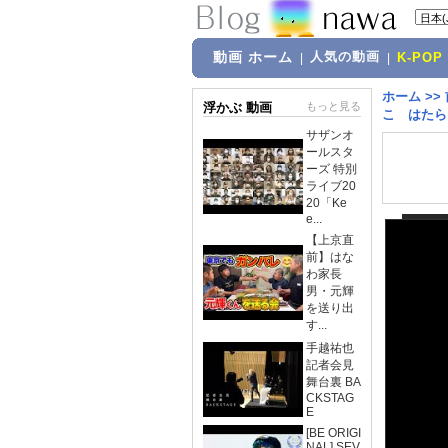
動画 ホーム
人気の動画
|
|
K-POP
ホーム
>>
浮かぶ 動画
もっと見る
こ はたら
サザンオ
ールスタ
ーズ 特別
ライブ20
20「Ke
e...
【上京直
前】はな
わ家長
男・元輝
を送り出
す...
手越祐也
記者会見
舞台裏 BA
CKSTAG
E
[BE ORIGI
NAL] SEV