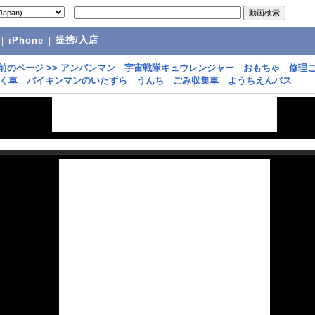
提携/入店
|
iPhone
|
前のページ
>>
アンパンマン 宇宙戦隊キュウレンジャー おもちゃ 修理
く車 バイキンマンのいたずら うんち ごみ収集車 ようちえんバス