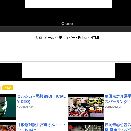
Close
6
共有:
メール
•
URLコピー
•
Editor
•
HTML
画
ヨルシカ - 思想犯(OFFICIAL
亀田京之介選
VIDEO)
スパーリング
youtube.com
youtube.com
【緊急対談】宮迫さん・・・
静岡最恐心霊
ぶっちゃけ・・・・
撃!廃ホテルで