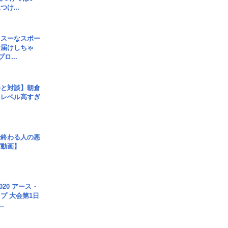
け...
イスーなスポー
お届けしちゃ
ロ...
手と対談】朝倉
、レベル高すぎ
で終わる人の悪
ガ動画】
020 アース・
プ 大会第1日
.