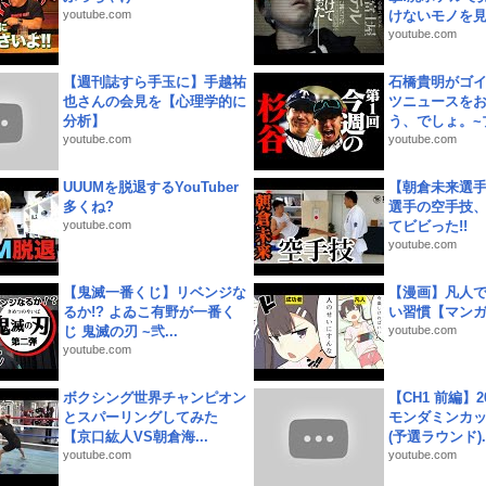
youtube.com
けないモノを見つ
youtube.com
【週刊誌すら手玉に】手越祐
石橋貴明がゴ
也さんの会見を【心理学的に
ツニュースを
分析】
う、でしょ。~プ
youtube.com
youtube.com
UUUMを脱退するYouTuber
【朝倉未来選
多くね?
選手の空手技
youtube.com
てビビった!!
youtube.com
【鬼滅一番くじ】リベンジな
【漫画】凡人
るか!? よゐこ有野が一番く
い習慣【マン
じ 鬼滅の刃 ~弐...
youtube.com
youtube.com
ボクシング世界チャンピオン
【CH1 前編】2
とスパーリングしてみた
モンダミンカッ
【京口紘人VS朝倉海...
(予選ラウンド)..
youtube.com
youtube.com