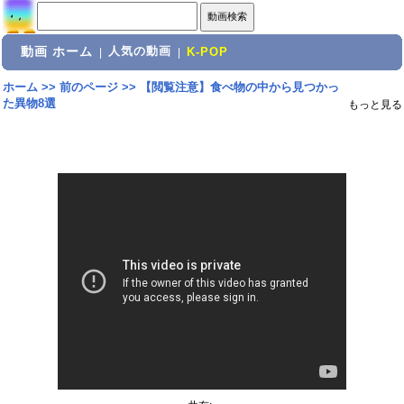
動画 ホーム
人気の動画
|
|
K-POP
ホーム
>>
前のページ
>>
【閲覧注意】食べ物の中から見つかっ
た異物8選
もっと見る