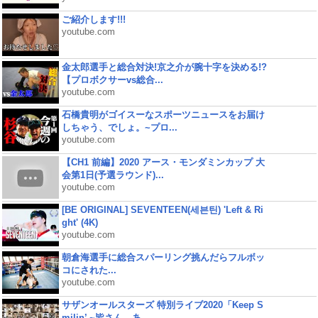
ご紹介します!!!
youtube.com
金太郎選手と総合対決!京之介が腕十字を決める!?
【プロボクサーvs総合...
youtube.com
石橋貴明がゴイスーなスポーツニュースをお届け
しちゃう、でしょ。~プロ...
youtube.com
【CH1 前編】2020 アース・モンダミンカップ 大
会第1日(予選ラウンド)...
youtube.com
[BE ORIGINAL] SEVENTEEN(세븐틴) 'Left & Ri
ght' (4K)
youtube.com
朝倉海選手に総合スパーリング挑んだらフルボッ
コにされた...
youtube.com
サザンオールスターズ 特別ライブ2020「Keep S
milin’ ~皆さん、あ...