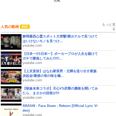
共有:
もっと見
人気の動画
る
静岡最恐心霊スポット大突撃!廃ホテルで見つけて
はいけないモノを見つけ...
youtube.com
【日本一VS日本一】ポーカープロが人生を賭けて
ガチで勝負してみた!!!!!!...
youtube.com
【上京直前】はなわ家長男・元輝を送り出す家族
決起会!最後の母の味を噛...
youtube.com
【朝倉未来コラボ】天心VS武尊の勝敗を聞いてみ
たら、まさかの回答が!!!
youtube.com
ARASHI - Face Down : Reborn [Official Lyric Vi
deo]
youtube.com