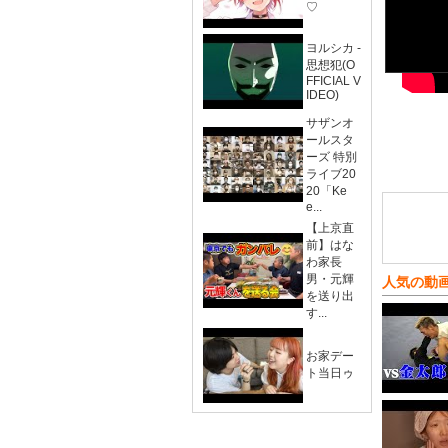
♡
ヨルシカ -
思想犯(O
FFICIAL V
IDEO)
サザンオ
ールスタ
ーズ 特別
ライブ20
20「Ke
e...
【上京直
前】はな
わ家長
男・元輝
人気の動
を送り出
す...
お家デー
ト当日ゥ