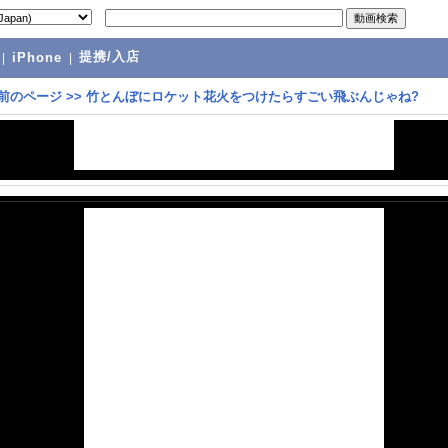
提携/入店
|
iPhone
|
前のページ
>>
竹とんぼにロケット花火をつけたらすごい飛ぶんじゃね?