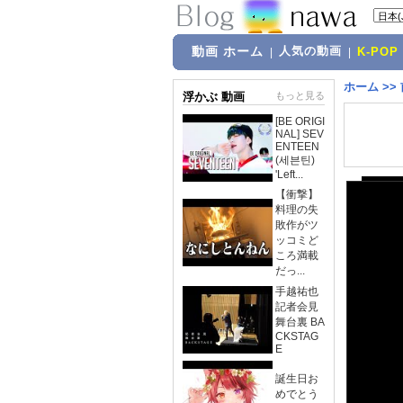
動画 ホーム
人気の動画
|
|
K-POP
ホーム
>>
浮かぶ 動画
もっと見る
[BE ORIGI
NAL] SEV
ENTEEN
(세븐틴)
'Left...
【衝撃】
料理の失
敗作がツ
ッコミど
ころ満載
だっ...
手越祐也
記者会見
舞台裏 BA
CKSTAG
E
誕生日お
めでとう