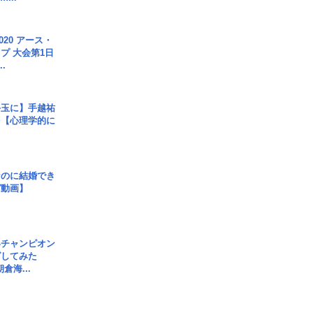
020 アース・
プ 大会第1日
.
手玉に】手越祐
を【心理学的に
なのに結婚でき
ガ動画】
界チャンピオン
グしてみた
倉海...