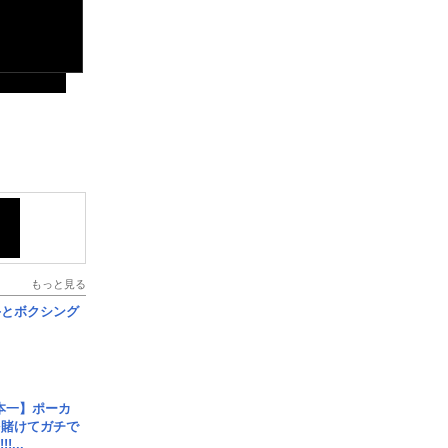
もっと見る
手とボクシング
本一】ポーカ
を賭けてガチで
!...