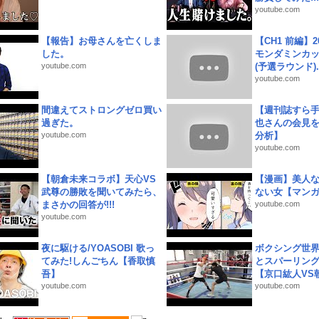
youtube.com
【報告】お母さんを亡くしま
【CH1 前編】2
した。
モンダミンカッ
youtube.com
(予選ラウンド)..
youtube.com
間違えてストロングゼロ買い
【週刊誌すら
過ぎた。
也さんの会見
youtube.com
分析】
youtube.com
【朝倉未来コラボ】天心VS
【漫画】美人
武尊の勝敗を聞いてみたら、
ない女【マン
まさかの回答が!!!
youtube.com
youtube.com
夜に駆ける/YOASOBI 歌っ
ボクシング世
てみた!しんごちん【香取慎
とスパーリン
吾】
【京口紘人VS朝
youtube.com
youtube.com