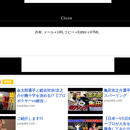
Close
6
共有:
メール
•
URLコピー
•
Editor
•
HTML
画
金太郎選手と総合対決!京之
亀田京之介選
介が腕十字を決める!?【プロ
スパーリング
ボクサーvs総合...
youtube.com
youtube.com
ご紹介します!!!
【日本一VS日
youtube.com
ープロが人生
勝負してみた!!!!!