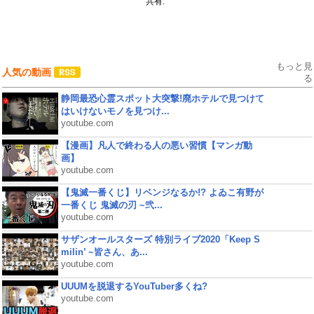
共有:
もっと見
人気の動画
る
静岡最恐心霊スポット大突撃!廃ホテルで見つけて
はいけないモノを見つけ...
youtube.com
【漫画】凡人で終わる人の悪い習慣【マンガ動
画】
youtube.com
【鬼滅一番くじ】リベンジなるか!? よゐこ有野が
一番くじ 鬼滅の刃 ~弐...
youtube.com
サザンオールスターズ 特別ライブ2020「Keep S
milin’ ~皆さん、あ...
youtube.com
UUUMを脱退するYouTuber多くね?
youtube.com