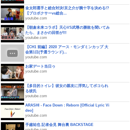
金太郎選手と総合対決!京之介が腕十字を決める!?
【プロボクサーvs総合...
youtube.com
【朝倉未来コラボ】天心VS武尊の勝敗を聞いてみ
たら、まさかの回答が!!!
youtube.com
【CH1 前編】2020 アース・モンダミンカップ 大
会第1日(予選ラウンド)...
youtube.com
お家デート当日ゥ
youtube.com
【多目的トイレ】彼女の親友に浮気してボコられ
る彼氏
youtube.com
ARASHI - Face Down : Reborn [Official Lyric Vi
deo]
youtube.com
手越祐也 記者会見 舞台裏 BACKSTAGE
youtube.com