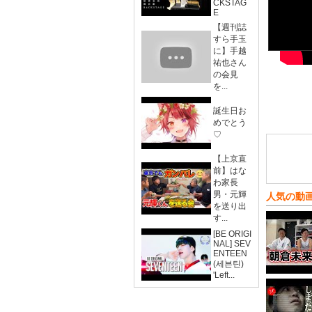
CKSTAG
E
【週刊誌
すら手玉
に】手越
祐也さん
の会見
を...
誕生日お
めでとう
♡
【上京直
前】はな
わ家長
男・元輝
人気の動
を送り出
す...
[BE ORIGI
NAL] SEV
ENTEEN
(세븐틴)
'Left...