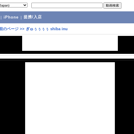
提携/入店
|
iPhone
|
前のページ
>>
ぎゅぅぅぅぅ shiba inu