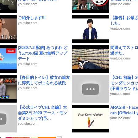
youtube.com
youtube.com
ご紹介します!!!
【報告】お母
youtube.com
した。
youtube.com
[2020.7.3 配信] あつまれ ど
間違えてスト
うぶつの森 夏の無料アップ
過ぎた。
デート
youtube.com
youtube.com
【多目的トイレ】彼女の親友
【CH1 前編】2
に浮気してボコられる彼氏
モンダミンカッ
youtube.com
(予選ラウンド)..
youtube.com
【公式ライブCH1 全編】大
ARASHI - Face
会第2日 2020 アース・モン
orn [Official L
ダミンカップ(予...
youtube.com
youtube.com