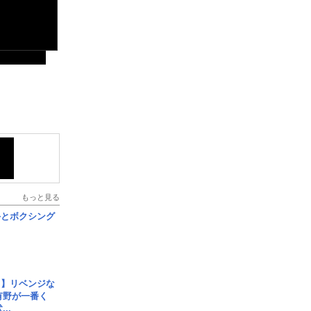
もっと見る
手とボクシング
じ】リベンジな
こ有野が一番く
..