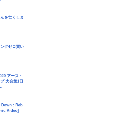
さんを亡くしま
ロングゼロ買い
020 アース・
プ 大会第1日
.
 Down : Reb
yric Video]