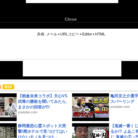
Close
6
共有:
メール
•
URLコピー
•
Editor
•
HTML
画
【朝倉未来コラボ】天心VS
亀田京之介選
武尊の勝敗を聞いてみたら、
スパーリング
まさかの回答が!!!
youtube.com
youtube.com
静岡最恐心霊スポット大突
【鬼滅一番く
撃!廃ホテルで見つけてはい
るか!? よゐ
けないモノを見つけ...
じ 鬼滅の刃 ~弐.