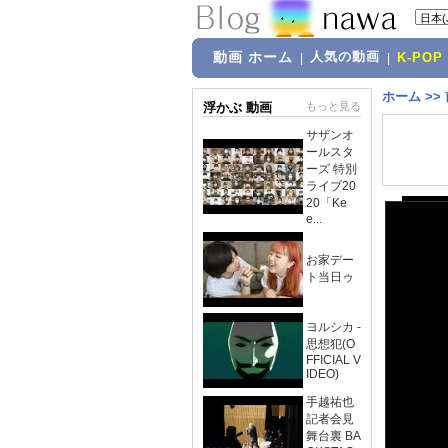
動画 ホーム
人気の動画
|
|
K-POP
ホーム
>>
浮かぶ 動画
もっと見る
サザンオ
ールスタ
ーズ 特別
ライブ20
20「Ke
e...
お家デー
ト当日ゥ
ヨルシカ -
思想犯(O
FFICIAL V
IDEO)
手越祐也
記者会見
舞台裏 BA