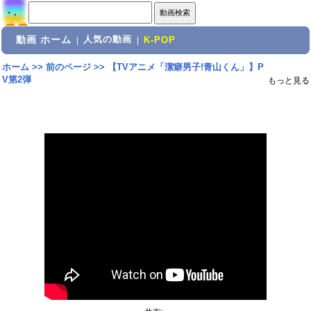
動画 ホーム
人気の動画
|
|
K-POP
ホーム
>>
前のページ
>>
【TVアニメ「潔癖男子!青山くん」】P
V第2弾
もっと見る