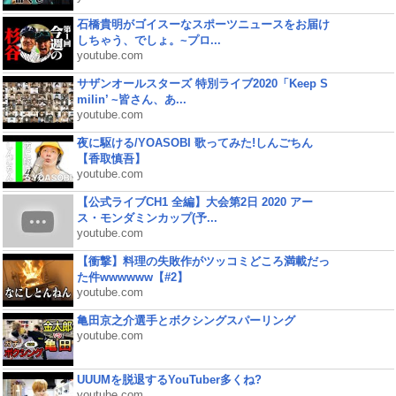
石橋貴明がゴイスーなスポーツニュースをお届け
しちゃう、でしょ。~プロ...
youtube.com
サザンオールスターズ 特別ライブ2020「Keep S
milin’ ~皆さん、あ...
youtube.com
夜に駆ける/YOASOBI 歌ってみた!しんごちん
【香取慎吾】
youtube.com
【公式ライブCH1 全編】大会第2日 2020 アー
ス・モンダミンカップ(予...
youtube.com
【衝撃】料理の失敗作がツッコミどころ満載だっ
た件wwwwww【#2】
youtube.com
亀田京之介選手とボクシングスパーリング
youtube.com
UUUMを脱退するYouTuber多くね?
youtube.com