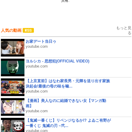
共有:
もっと見
人気の動画
る
お家デート当日ゥ
youtube.com
ヨルシカ - 思想犯(OFFICIAL VIDEO)
youtube.com
【上京直前】はなわ家長男・元輝を送り出す家族
決起会!最後の母の味を噛...
youtube.com
【漫画】美人なのに結婚できない女【マンガ動
画】
youtube.com
【鬼滅一番くじ】リベンジなるか!? よゐこ有野が
一番くじ 鬼滅の刃 ~弐...
youtube.com