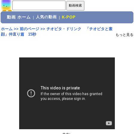
動画 ホーム
人気の動画
|
|
K-POP
ホーム
>>
前のページ
>>
チオビタ・ドリンク 「チオビタと素
顔」仲直り篇 15秒
もっと見る