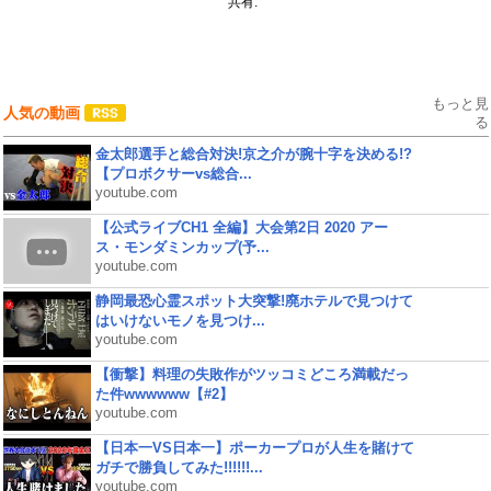
共有:
もっと見
人気の動画
る
金太郎選手と総合対決!京之介が腕十字を決める!?
【プロボクサーvs総合...
youtube.com
【公式ライブCH1 全編】大会第2日 2020 アー
ス・モンダミンカップ(予...
youtube.com
静岡最恐心霊スポット大突撃!廃ホテルで見つけて
はいけないモノを見つけ...
youtube.com
【衝撃】料理の失敗作がツッコミどころ満載だっ
た件wwwwww【#2】
youtube.com
【日本一VS日本一】ポーカープロが人生を賭けて
ガチで勝負してみた!!!!!!...
youtube.com