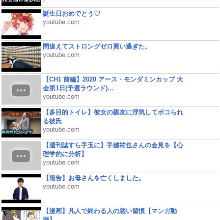
誕生日おめでとう♡
youtube.com
間違えてストロングゼロ買い過ぎた。
youtube.com
【CH1 前編】2020 アース・モンダミンカップ 大
会第1日(予選ラウンド)...
youtube.com
【多目的トイレ】彼女の親友に浮気してボコられ
る彼氏
youtube.com
【週刊誌すら手玉に】手越祐也さんの会見を【心
理学的に分析】
youtube.com
【報告】お母さんを亡くしました。
youtube.com
【漫画】凡人で終わる人の悪い習慣【マンガ動
画】