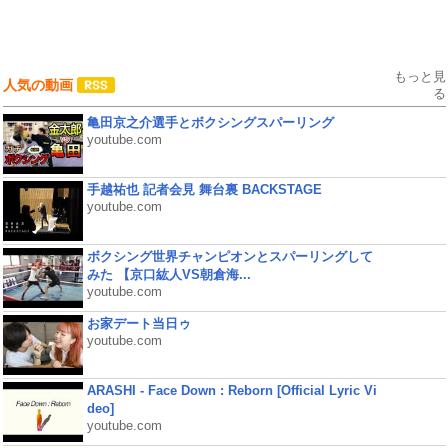
もっと見
人気の動画
る
亀田京之介選手とボクシングスパーリング
youtube.com
手越祐也 記者会見 舞台裏 BACKSTAGE
youtube.com
ボクシング世界チャンピオンとスパーリングして
みた 【京口紘人VS朝倉海...
youtube.com
お家デート当日ゥ
youtube.com
ARASHI - Face Down : Reborn [Official Lyric Vi
deo]
youtube.com