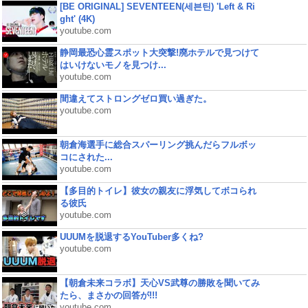
[BE ORIGINAL] SEVENTEEN(세븐틴) 'Left & Ri
ght' (4K)
youtube.com
静岡最恐心霊スポット大突撃!廃ホテルで見つけて
はいけないモノを見つけ...
youtube.com
間違えてストロングゼロ買い過ぎた。
youtube.com
朝倉海選手に総合スパーリング挑んだらフルボッ
コにされた...
youtube.com
【多目的トイレ】彼女の親友に浮気してボコられ
る彼氏
youtube.com
UUUMを脱退するYouTuber多くね?
youtube.com
【朝倉未来コラボ】天心VS武尊の勝敗を聞いてみ
たら、まさかの回答が!!!
youtube.com