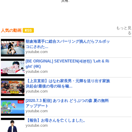
共有:
もっと見
人気の動画
る
朝倉海選手に総合スパーリング挑んだらフルボッ
コにされた...
youtube.com
[BE ORIGINAL] SEVENTEEN(세븐틴) 'Left & Ri
ght' (4K)
youtube.com
【上京直前】はなわ家長男・元輝を送り出す家族
決起会!最後の母の味を噛...
youtube.com
[2020.7.3 配信] あつまれ どうぶつの森 夏の無料
アップデート
youtube.com
【報告】お母さんを亡くしました。
youtube.com