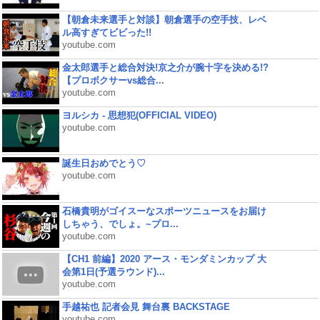
【朝倉未来選手と対談】朝倉選手の空手技、レベ
ル高すぎてビビった!!
youtube.com
金太郎選手と総合対決!京之介が腕十字を決める!?
【プロボクサーvs総合...
youtube.com
ヨルシカ - 思想犯(OFFICIAL VIDEO)
youtube.com
誕生日おめでとう♡
youtube.com
石橋貴明がゴイスーなスポーツニュースをお届け
しちゃう、でしょ。~プロ...
youtube.com
【CH1 前編】2020 アース・モンダミンカップ 大
会第1日(予選ラウンド)...
youtube.com
手越祐也 記者会見 舞台裏 BACKSTAGE
youtube.com