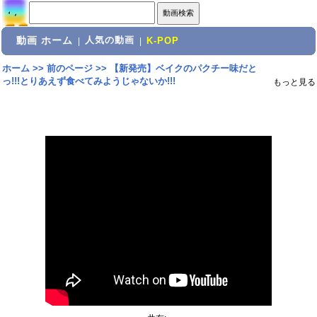
動画 ホーム
人気の動画
|
|
K-POP
ホーム
>>
前のページ
>>
【新発売】ベイクのパクチー味だと
っ!!!とりあえず食べてみようじゃないか!!!
もっと見る