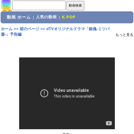
動画 ホーム
人気の動画
|
|
K-POP
ホーム
>>
前のページ
>>
dTVオリジナルドラマ「銀魂-ミツバ
篇-」予告編
もっと見る