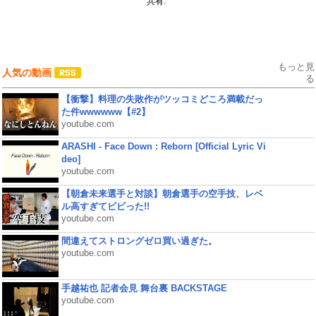
共有:
もっと見
人気の動画
る
【衝撃】料理の失敗作がツッコミどころ満載だっ
た件wwwwww【#2】
youtube.com
ARASHI - Face Down : Reborn [Official Lyric Vi
deo]
youtube.com
【朝倉未来選手と対談】朝倉選手の空手技、レベ
ル高すぎてビビった!!
youtube.com
間違えてストロングゼロ買い過ぎた。
youtube.com
手越祐也 記者会見 舞台裏 BACKSTAGE
youtube.com