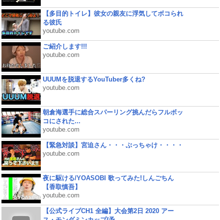
【多目的トイレ】彼女の親友に浮気してボコられ
る彼氏
youtube.com
ご紹介します!!!
youtube.com
UUUMを脱退するYouTuber多くね?
youtube.com
朝倉海選手に総合スパーリング挑んだらフルボッ
コにされた...
youtube.com
【緊急対談】宮迫さん・・・ぶっちゃけ・・・・
youtube.com
夜に駆ける/YOASOBI 歌ってみた!しんごちん
【香取慎吾】
youtube.com
【公式ライブCH1 全編】大会第2日 2020 アー
ス・モンダミンカップ(予...