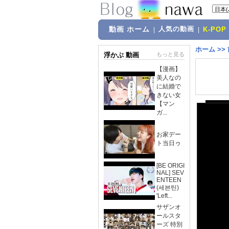
動画 ホーム
人気の動画
|
|
K-POP
ホーム
>>
浮かぶ 動画
もっと見る
【漫画】
美人なの
に結婚で
きない女
【マン
ガ...
お家デー
ト当日ゥ
[BE ORIGI
NAL] SEV
ENTEEN
(세븐틴)
'Left...
サザンオ
ールスタ
ーズ 特別