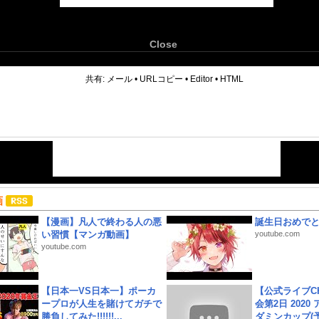
Close
6
共有:
メール
•
URLコピー
•
Editor
•
HTML
画
【漫画】凡人で終わる人の悪
誕生日おめで
い習慣【マンガ動画】
youtube.com
youtube.com
【日本一VS日本一】ポーカ
【公式ライブC
ープロが人生を賭けてガチで
会第2日 2020
勝負してみた!!!!!!...
ダミンカップ(予.