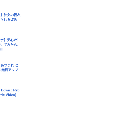
レ】彼女の親友
コられる彼氏
ボ】天心VS
聞いてみたら、
!!
信] あつまれ ど
の無料アップ
 Down : Reb
yric Video]