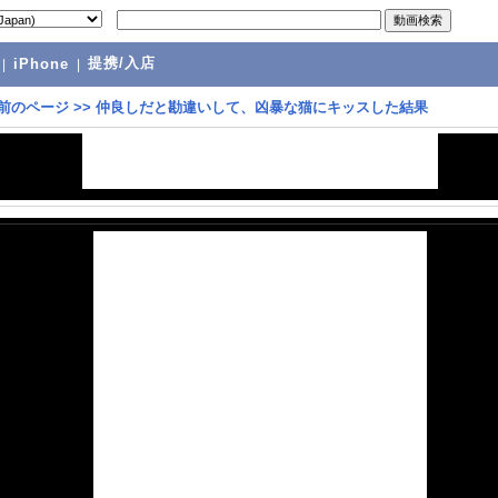
提携/入店
|
iPhone
|
前のページ
>>
仲良しだと勘違いして、凶暴な猫にキッスした結果