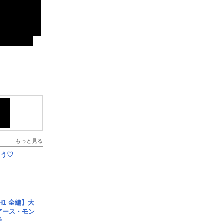
もっと見る
とう♡
H1 全編】大
 アース・モン
..