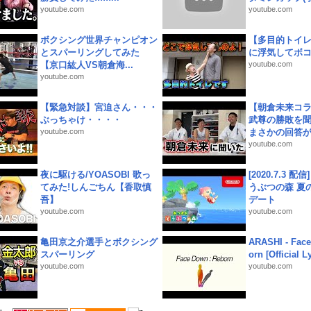
youtube.com
youtube.com
ボクシング世界チャンピオン
【多目的トイ
とスパーリングしてみた
に浮気してボ
【京口紘人VS朝倉海...
youtube.com
youtube.com
【緊急対談】宮迫さん・・・
【朝倉未来コラ
ぶっちゃけ・・・・
武尊の勝敗を
youtube.com
まさかの回答が!
youtube.com
夜に駆ける/YOASOBI 歌っ
[2020.7.3 配
てみた!しんごちん【香取慎
うぶつの森 夏
吾】
デート
youtube.com
youtube.com
亀田京之介選手とボクシング
ARASHI - Face
スパーリング
orn [Official L
youtube.com
youtube.com