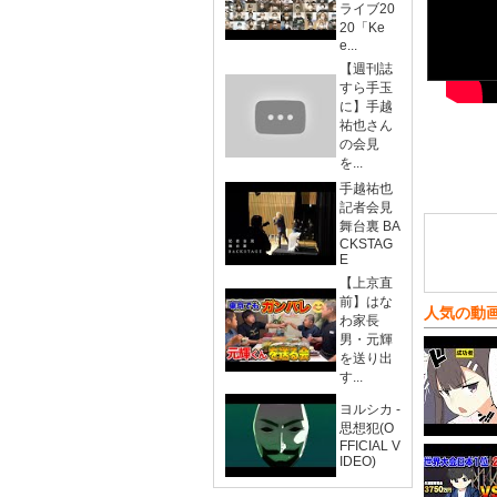
ライブ20
20「Ke
e...
【週刊誌
すら手玉
に】手越
祐也さん
の会見
を...
手越祐也
記者会見
舞台裏 BA
CKSTAG
E
【上京直
前】はな
人気の動
わ家長
男・元輝
を送り出
す...
ヨルシカ -
思想犯(O
FFICIAL V
IDEO)