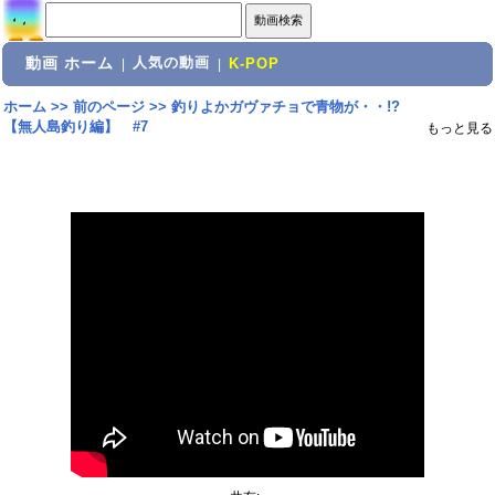
動画 ホーム
人気の動画
|
|
K-POP
ホーム
>>
前のページ
>>
釣りよかガヴァチョで青物が・・!?
【無人島釣り編】 #7
もっと見る