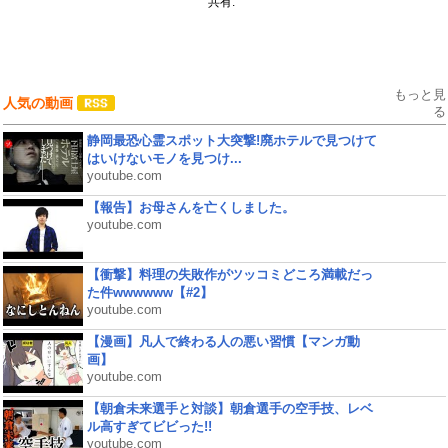
共有:
もっと見
人気の動画
る
静岡最恐心霊スポット大突撃!廃ホテルで見つけて
はいけないモノを見つけ...
youtube.com
【報告】お母さんを亡くしました。
youtube.com
【衝撃】料理の失敗作がツッコミどころ満載だっ
た件wwwwww【#2】
youtube.com
【漫画】凡人で終わる人の悪い習慣【マンガ動
画】
youtube.com
【朝倉未来選手と対談】朝倉選手の空手技、レベ
ル高すぎてビビった!!
youtube.com