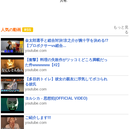
共有:
もっと見
人気の動画
る
金太郎選手と総合対決!京之介が腕十字を決める!?
【プロボクサーvs総合...
youtube.com
【衝撃】料理の失敗作がツッコミどころ満載だっ
た件wwwwww【#2】
youtube.com
【多目的トイレ】彼女の親友に浮気してボコられ
る彼氏
youtube.com
ヨルシカ - 思想犯(OFFICIAL VIDEO)
youtube.com
ご紹介します!!!
youtube.com