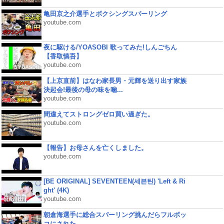
亀田京之介選手とボクシングスパーリング
youtube.com
夜に駆ける/YOASOBI 歌ってみた!しんごちん
【香取慎吾】
youtube.com
【上京直前】はなわ家長男・元輝を送り出す家族
決起会!最後の母の味を噛...
youtube.com
間違えてストロングゼロ買い過ぎた。
youtube.com
【報告】お母さんを亡くしました。
youtube.com
[BE ORIGINAL] SEVENTEEN(세븐틴) 'Left & Ri
ght' (4K)
youtube.com
朝倉海選手に総合スパーリング挑んだらフルボッ
コにされた...