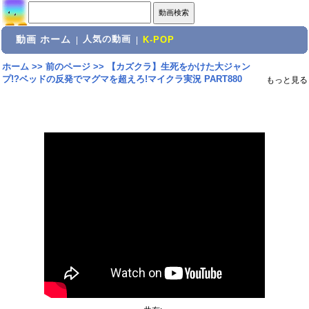
動画 ホーム
人気の動画
|
|
K-POP
ホーム
>>
前のページ
>>
【カズクラ】生死をかけた大ジャン
プ!?ベッドの反発でマグマを超えろ!マイクラ実況 PART880
もっと見る