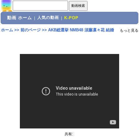
動画 ホーム
人気の動画
|
|
K-POP
ホーム
>>
前のページ
>>
AKB総選挙 NMB48 須藤凛々花 結婚
もっと見る
共有: