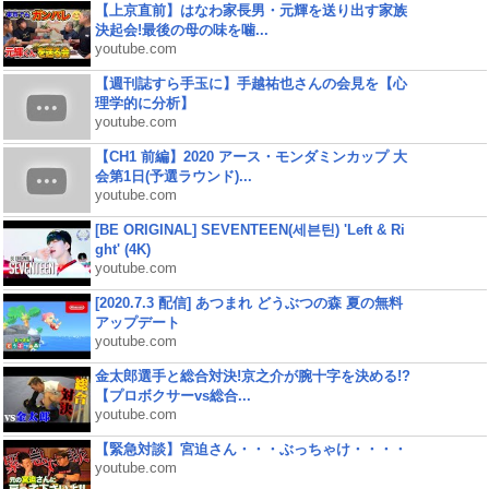
【上京直前】はなわ家長男・元輝を送り出す家族
決起会!最後の母の味を噛...
youtube.com
【週刊誌すら手玉に】手越祐也さんの会見を【心
理学的に分析】
youtube.com
【CH1 前編】2020 アース・モンダミンカップ 大
会第1日(予選ラウンド)...
youtube.com
[BE ORIGINAL] SEVENTEEN(세븐틴) 'Left & Ri
ght' (4K)
youtube.com
[2020.7.3 配信] あつまれ どうぶつの森 夏の無料
アップデート
youtube.com
金太郎選手と総合対決!京之介が腕十字を決める!?
【プロボクサーvs総合...
youtube.com
【緊急対談】宮迫さん・・・ぶっちゃけ・・・・
youtube.com