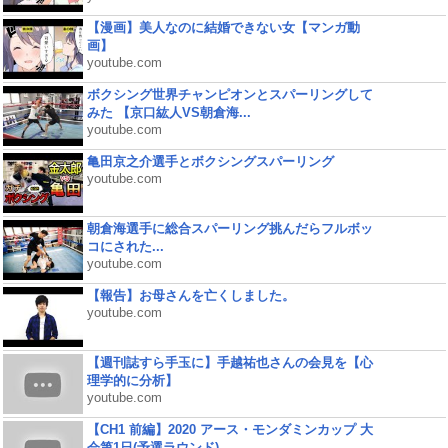
【漫画】美人なのに結婚できない女【マンガ動
画】
youtube.com
ボクシング世界チャンピオンとスパーリングして
みた 【京口紘人VS朝倉海...
youtube.com
亀田京之介選手とボクシングスパーリング
youtube.com
朝倉海選手に総合スパーリング挑んだらフルボッ
コにされた...
youtube.com
【報告】お母さんを亡くしました。
youtube.com
【週刊誌すら手玉に】手越祐也さんの会見を【心
理学的に分析】
youtube.com
【CH1 前編】2020 アース・モンダミンカップ 大
会第1日(予選ラウンド)...