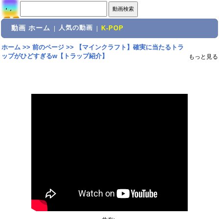
動画 ホーム
人気の動画
|
|
K-POP
ホーム
>>
前のページ
>>
【マインクラフト】確実に当たるトラ
ップがひどすぎるw【トラップ紹介】
もっと見る