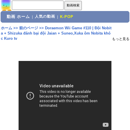
動画 ホーム
人気の動画
|
|
K-POP
ホーム
>>
前のページ
>>
Doraemon Wii Game #110 | Đội Nobit
a + Shizuka đánh bại đội Jaian + Suneo,Xuka ôm Nobita khó
c Kuro tv
もっと見る