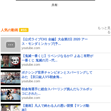
共有:
もっと見
人気の動画
る
【公式ライブCH1 全編】大会第2日 2020 アー
ス・モンダミンカップ(予...
youtube.com
【鬼滅一番くじ】リベンジなるか!? よゐこ有野が
一番くじ 鬼滅の刃 ~弐...
youtube.com
ボクシング世界チャンピオンとスパーリングして
みた 【京口紘人VS朝倉海...
youtube.com
朝倉海選手に総合スパーリング挑んだらフルボッ
コにされた...
youtube.com
【漫画】凡人で終わる人の悪い習慣【マンガ動
画】