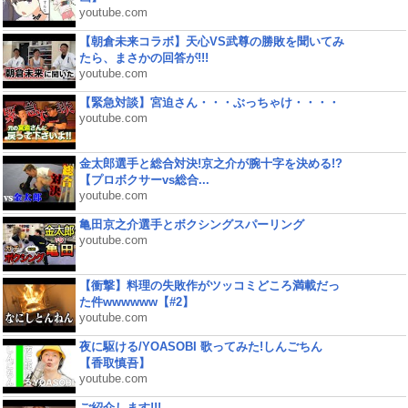
youtube.com
【朝倉未来コラボ】天心VS武尊の勝敗を聞いてみ
たら、まさかの回答が!!!
youtube.com
【緊急対談】宮迫さん・・・ぶっちゃけ・・・・
youtube.com
金太郎選手と総合対決!京之介が腕十字を決める!?
【プロボクサーvs総合...
youtube.com
亀田京之介選手とボクシングスパーリング
youtube.com
【衝撃】料理の失敗作がツッコミどころ満載だっ
た件wwwwww【#2】
youtube.com
夜に駆ける/YOASOBI 歌ってみた!しんごちん
【香取慎吾】
youtube.com
ご紹介します!!!