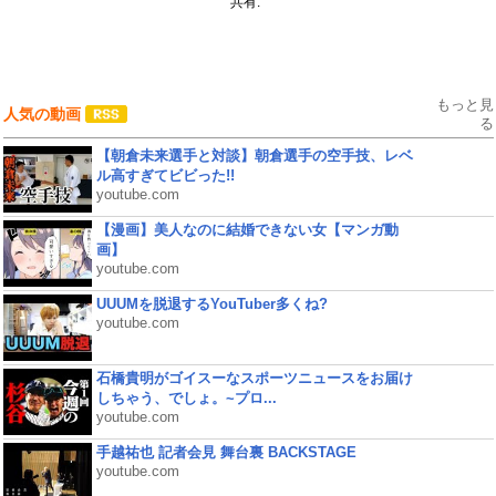
共有:
もっと見
人気の動画
る
【朝倉未来選手と対談】朝倉選手の空手技、レベ
ル高すぎてビビった!!
youtube.com
【漫画】美人なのに結婚できない女【マンガ動
画】
youtube.com
UUUMを脱退するYouTuber多くね?
youtube.com
石橋貴明がゴイスーなスポーツニュースをお届け
しちゃう、でしょ。~プロ...
youtube.com
手越祐也 記者会見 舞台裏 BACKSTAGE
youtube.com