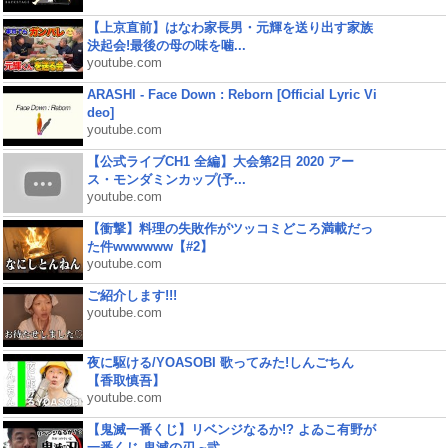
【上京直前】はなわ家長男・元輝を送り出す家族
決起会!最後の母の味を噛...
youtube.com
ARASHI - Face Down : Reborn [Official Lyric Vi
deo]
youtube.com
【公式ライブCH1 全編】大会第2日 2020 アー
ス・モンダミンカップ(予...
youtube.com
【衝撃】料理の失敗作がツッコミどころ満載だっ
た件wwwwww【#2】
youtube.com
ご紹介します!!!
youtube.com
夜に駆ける/YOASOBI 歌ってみた!しんごちん
【香取慎吾】
youtube.com
【鬼滅一番くじ】リベンジなるか!? よゐこ有野が
一番くじ 鬼滅の刃 ~弐...