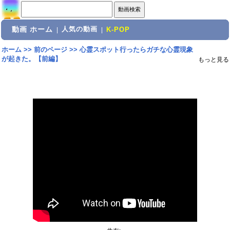
動画 ホーム
人気の動画
|
|
K-POP
ホーム
>>
前のページ
>>
心霊スポット行ったらガチな心霊現象
が起きた。【前編】
もっと見る