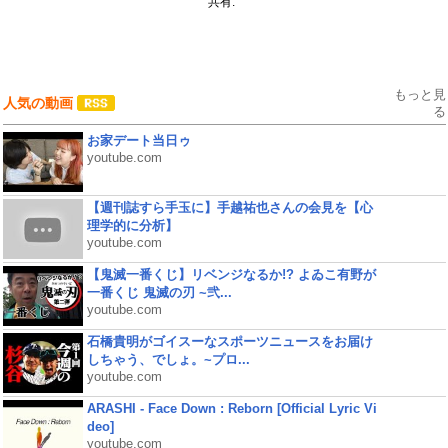
共有:
もっと見
人気の動画
る
お家デート当日ゥ
youtube.com
【週刊誌すら手玉に】手越祐也さんの会見を【心
理学的に分析】
youtube.com
【鬼滅一番くじ】リベンジなるか!? よゐこ有野が
一番くじ 鬼滅の刃 ~弐...
youtube.com
石橋貴明がゴイスーなスポーツニュースをお届け
しちゃう、でしょ。~プロ...
youtube.com
ARASHI - Face Down : Reborn [Official Lyric Vi
deo]
youtube.com