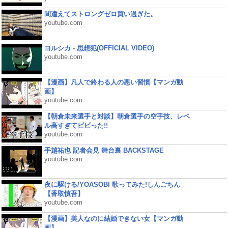
間違えてストロングゼロ買い過ぎた。
youtube.com
ヨルシカ - 思想犯(OFFICIAL VIDEO)
youtube.com
【漫画】凡人で終わる人の悪い習慣【マンガ動
画】
youtube.com
【朝倉未来選手と対談】朝倉選手の空手技、レベ
ル高すぎてビビった!!
youtube.com
手越祐也 記者会見 舞台裏 BACKSTAGE
youtube.com
夜に駆ける/YOASOBI 歌ってみた!しんごちん
【香取慎吾】
youtube.com
【漫画】美人なのに結婚できない女【マンガ動
画】