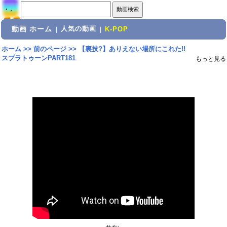
動画 ホーム
人気の動画
|
|
K-POP
ホーム
>>
前のページ
>>
【裏技?】ありえない場所にこれた!!
スプラトゥーンPART181
もっと見る