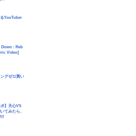
YouTuber
 Down : Reb
yric Video]
ロングゼロ買い
ボ】天心VS
聞いてみたら、
!!