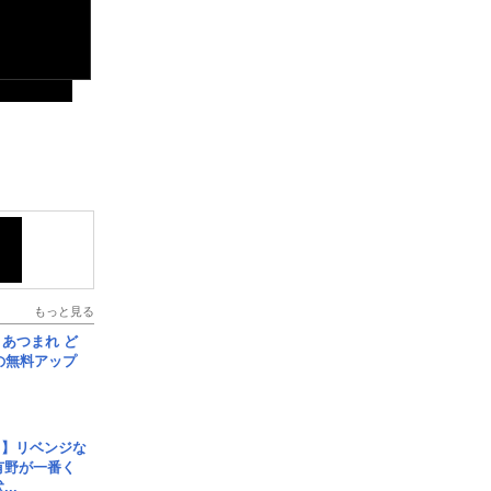
もっと見る
信] あつまれ ど
の無料アップ
じ】リベンジな
こ有野が一番く
..