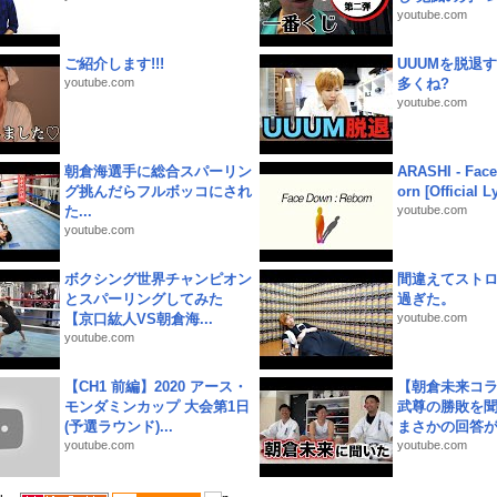
youtube.com
ご紹介します!!!
UUUMを脱退する
youtube.com
多くね?
youtube.com
朝倉海選手に総合スパーリン
ARASHI - Face
グ挑んだらフルボッコにされ
orn [Official L
た...
youtube.com
youtube.com
ボクシング世界チャンピオン
間違えてスト
とスパーリングしてみた
過ぎた。
【京口紘人VS朝倉海...
youtube.com
youtube.com
【CH1 前編】2020 アース・
【朝倉未来コラ
モンダミンカップ 大会第1日
武尊の勝敗を
(予選ラウンド)...
まさかの回答が!
youtube.com
youtube.com