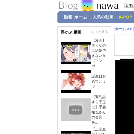
動画 ホーム
人気の動画
|
|
K-POP
ホーム
>>
浮かぶ 動画
もっと見る
【漫画】
美人なの
に結婚で
きない女
【マン
ガ...
誕生日お
めでとう
♡
【週刊誌
すら手玉
に】手越
祐也さん
の会見
を...
【上京直