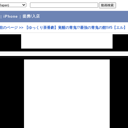
提携/入店
|
iPhone
|
前のページ
>>
【ゆっくり茶番劇】覚醒の青鬼!?最強の青鬼の館!!#5【エル】