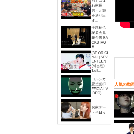
前】はな
わ家長
男・元輝
を送り出
す...
手越祐也
記者会見
舞台裏 BA
CKSTAG
E
[BE ORIGI
NAL] SEV
ENTEEN
(세븐틴)
'Left...
ヨルシカ -
思想犯(O
人気の動
FFICIAL V
IDEO)
お家デー
ト当日ゥ