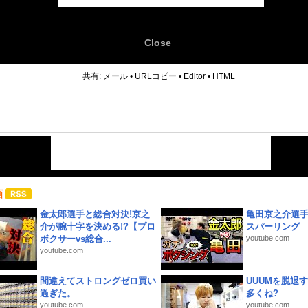
Close
6
共有:
メール
•
URLコピー
•
Editor
•
HTML
画
金太郎選手と総合対決!京之
亀田京之介選
介が腕十字を決める!?【プロ
スパーリング
ボクサーvs総合...
youtube.com
youtube.com
間違えてストロングゼロ買い
UUUMを脱退する
過ぎた。
多くね?
youtube.com
youtube.com