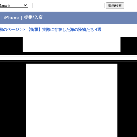
提携/入店
|
iPhone
|
前のページ
>>
【衝撃】実際に存在した海の怪物たち 4選