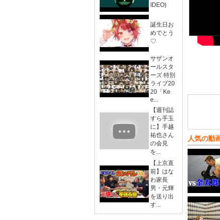
IDEO)
誕生日お
めでとう
♡
サザンオ
ールスタ
ーズ 特別
ライブ20
20「Ke
e...
【週刊誌
すら手玉
に】手越
祐也さん
人気の動
の会見
を...
【上京直
前】はな
わ家長
男・元輝
を送り出
す...