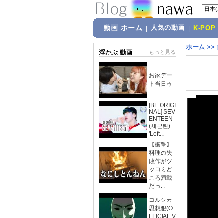
動画 ホーム
人気の動画
|
|
K-POP
ホーム
>>
浮かぶ 動画
もっと見る
お家デー
ト当日ゥ
[BE ORIGI
NAL] SEV
ENTEEN
(세븐틴)
'Left...
【衝撃】
料理の失
敗作がツ
ッコミど
ころ満載
だっ...
ヨルシカ -
思想犯(O
FFICIAL V