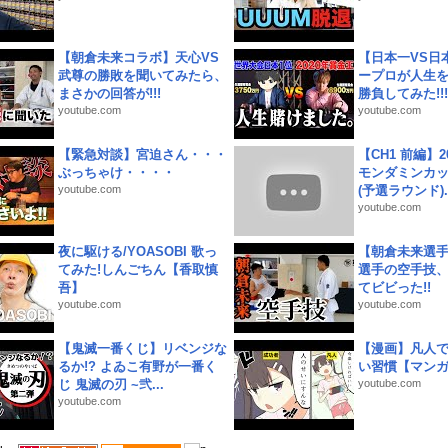
【朝倉未来コラボ】天心VS
【日本一VS日
武尊の勝敗を聞いてみたら、
ープロが人生
まさかの回答が!!!
勝負してみた!!!!!
youtube.com
youtube.com
【緊急対談】宮迫さん・・・
【CH1 前編】2
ぶっちゃけ・・・・
モンダミンカッ
youtube.com
(予選ラウンド)..
youtube.com
夜に駆ける/YOASOBI 歌っ
【朝倉未来選
てみた!しんごちん【香取慎
選手の空手技
吾】
てビビった!!
youtube.com
youtube.com
【鬼滅一番くじ】リベンジな
【漫画】凡人
るか!? よゐこ有野が一番く
い習慣【マン
じ 鬼滅の刃 ~弐...
youtube.com
youtube.com