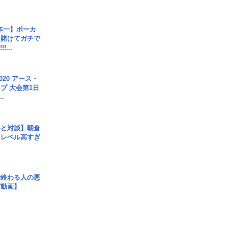
本一】ポーカ
を賭けてガチで
!...
020 アース・
プ 大会第1日
.
手と対談】朝倉
、レベル高すぎ
で終わる人の悪
ガ動画】