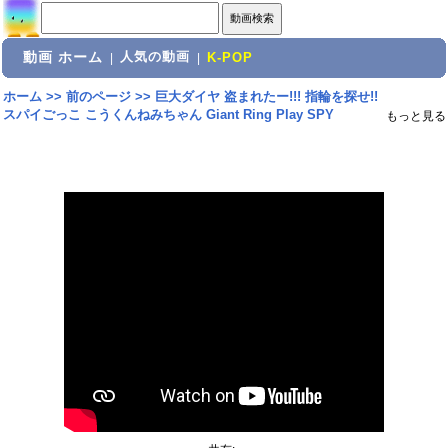
動画 ホーム
人気の動画
|
|
K-POP
ホーム
>>
前のページ
>>
巨大ダイヤ 盗まれたー!!! 指輪を探せ!!
スパイごっこ こうくんねみちゃん Giant Ring Play SPY
もっと見る