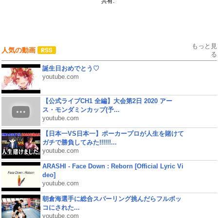
共有:
もっと見
人気の動画
る
誕生日おめでとう♡
youtube.com
【公式ライブCH1 全編】大会第2日 2020 アー
ス・モンダミンカップ(予...
youtube.com
【日本一VS日本一】ポーカープロが人生を賭けて
ガチで勝負してみた!!!!!!...
youtube.com
ARASHI - Face Down : Reborn [Official Lyric Vi
deo]
youtube.com
朝倉海選手に総合スパーリング挑んだらフルボッ
コにされた...
youtube.com