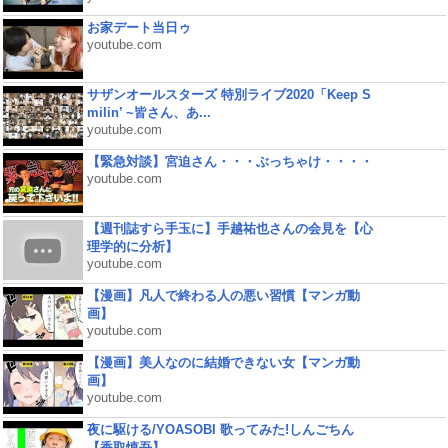
お家デート当日ゥ
youtube.com
サザンオールスターズ 特別ライブ2020「Keep S
milin’ ~皆さん、あ...
youtube.com
【緊急対談】宮迫さん・・・ぶっちゃけ・・・・
youtube.com
【週刊誌すら手玉に】手越祐也さんの会見を【心
理学的に分析】
youtube.com
【漫画】凡人で終わる人の悪い習慣【マンガ動
画】
youtube.com
【漫画】美人なのに結婚できない女【マンガ動
画】
youtube.com
夜に駆ける/YOASOBI 歌ってみた!しんごちん
【香取慎吾】