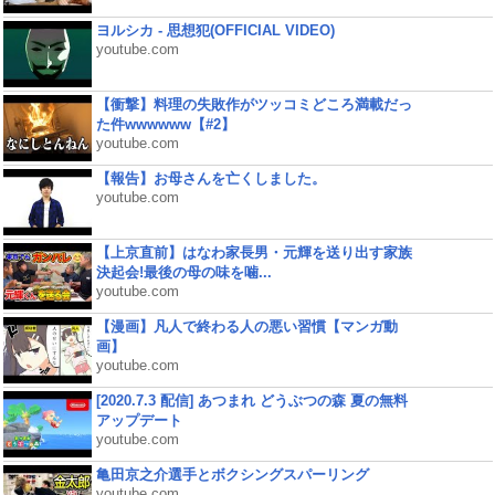
ヨルシカ - 思想犯(OFFICIAL VIDEO)
youtube.com
【衝撃】料理の失敗作がツッコミどころ満載だっ
た件wwwwww【#2】
youtube.com
【報告】お母さんを亡くしました。
youtube.com
【上京直前】はなわ家長男・元輝を送り出す家族
決起会!最後の母の味を噛...
youtube.com
【漫画】凡人で終わる人の悪い習慣【マンガ動
画】
youtube.com
[2020.7.3 配信] あつまれ どうぶつの森 夏の無料
アップデート
youtube.com
亀田京之介選手とボクシングスパーリング
youtube.com