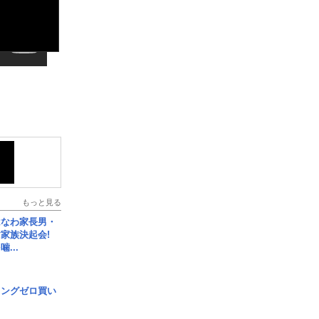
もっと見る
はなわ家長男・
家族決起会!
...
ロングゼロ買い