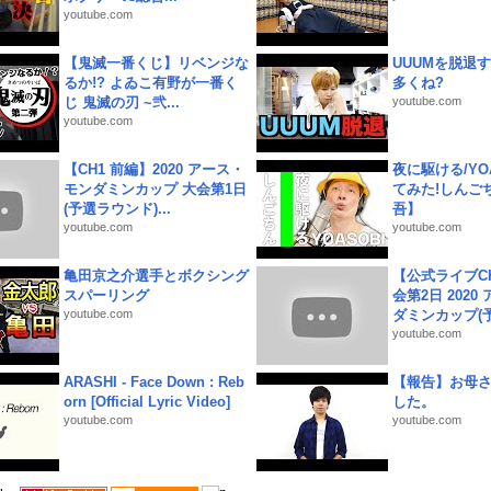
youtube.com
【鬼滅一番くじ】リベンジな
UUUMを脱退する
るか!? よゐこ有野が一番く
多くね?
じ 鬼滅の刃 ~弐...
youtube.com
youtube.com
【CH1 前編】2020 アース・
夜に駆ける/YOA
モンダミンカップ 大会第1日
てみた!しんご
(予選ラウンド)...
吾】
youtube.com
youtube.com
亀田京之介選手とボクシング
【公式ライブC
スパーリング
会第2日 2020
youtube.com
ダミンカップ(予.
youtube.com
ARASHI - Face Down : Reb
【報告】お母
orn [Official Lyric Video]
した。
youtube.com
youtube.com