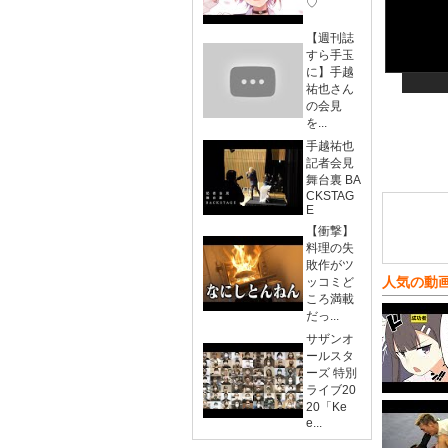
♡
【週刊誌
すら手玉
に】手越
祐也さん
の会見
を...
手越祐也
記者会見
舞台裏 BA
CKSTAG
E
【衝撃】
料理の失
敗作がツ
人気の動
ッコミど
ころ満載
だっ...
サザンオ
ールスタ
ーズ 特別
ライブ20
20「Ke
e...