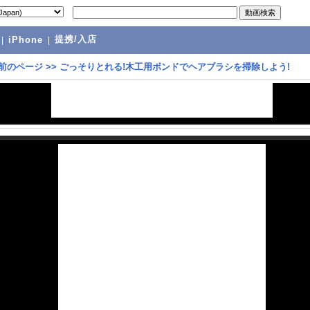
提携/入店
|
iPhone
|
前のページ
>>
ごっそりとれる!木工用ボンドでヘアブラシを掃除しよう!