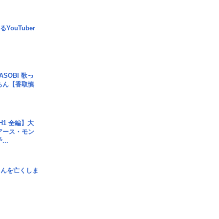
YouTuber
SOBI 歌っ
ちん【香取慎
H1 全編】大
 アース・モン
..
さんを亡くしま