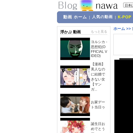
動画 ホーム
人気の動画
|
|
K-POP
ホーム
>>
浮かぶ 動画
もっと見る
ヨルシカ -
思想犯(O
FFICIAL V
IDEO)
【漫画】
美人なの
に結婚で
きない女
【マン
ガ...
お家デー
ト当日ゥ
誕生日お
めでとう