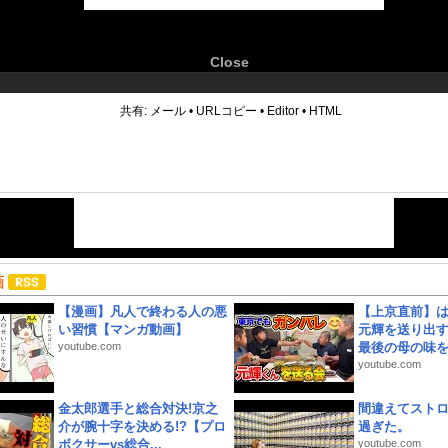
Close
6
共有:
メール
•
URLコピー
•
Editor
•
HTML
画
【漫画】凡人で終わる人の悪
【上京直前】
い習慣【マンガ動画】
元輝を送り出す
youtube.com
最後の母の味を噛
youtube.com
金太郎選手と総合対決!京之
間違えてスト
介が腕十字を決める!?【プロ
過ぎた。
ボクサーvs総合...
youtube.com